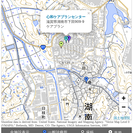
×
心和ケアプランセンター
滋賀県湖南市下田909-9
ケアプラン
+
−
国土地理院
Shoreline data is derived from: United States. National Imagery and Mapping Agency. "Vector Map Level 0
(VMAP0)." Bethesda, MD: Denver, CO: The Agency; USGS Information Services, 1997.
全施設表示
一般診療所
歯科
薬局