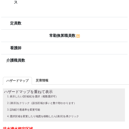
ス
定員数
常勤換算職員数
看護師
介護職員数
災害情報
ハザードマップ
ハザードマップを重ねて表示
表示したい[区域名]を選択（複数選択可）
[表示]をクリック（該当区域が多いと数十秒かかります）
[詳細]で透過率を変更可能
選択区域を変更したり地図を移動したら[表示]を再クリック
洪水浸水想定区域