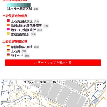
洪水浸水想定区域
詳細
土砂災害危険個所
土石流危険渓流
詳細
急傾斜地崩壊危険箇所
詳細
地すべり危険箇所
詳細
雪崩危険箇所
詳細
土砂災害警戒区域
急傾斜地の崩壊
詳細
土石流
詳細
地すべり
詳細
ハザードマップを表示する