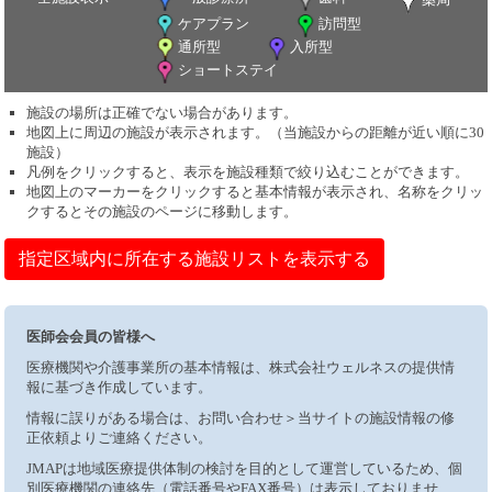
ケアプラン
訪問型
通所型
入所型
ショートステイ
施設の場所は正確でない場合があります。
地図上に周辺の施設が表示されます。（当施設からの距離が近い順に30
施設）
凡例をクリックすると、表示を施設種類で絞り込むことができます。
地図上のマーカーをクリックすると基本情報が表示され、名称をクリッ
クするとその施設のページに移動します。
指定区域内に所在する施設リストを表示する
医師会会員の皆様へ
医療機関や介護事業所の基本情報は、株式会社ウェルネスの提供情
報に基づき作成しています。
情報に誤りがある場合は、お問い合わせ＞当サイトの施設情報の修
正依頼よりご連絡ください。
JMAPは地域医療提供体制の検討を目的として運営しているため、個
別医療機関の連絡先（電話番号やFAX番号）は表示しておりませ