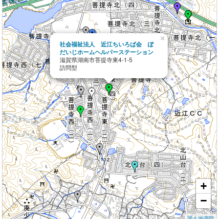
×
社会福祉法人 近江ちいろば会 ぼ
だいじホームヘルパーステーション
滋賀県湖南市菩提寺東4-1-5
訪問型
+
−
国土地理院