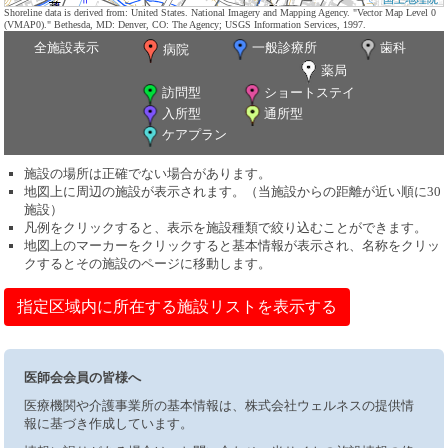
Shoreline data is derived from: United States. National Imagery and Mapping Agency. "Vector Map Level 0
(VMAP0)." Bethesda, MD: Denver, CO: The Agency; USGS Information Services, 1997.
全施設表示
一般診療所
歯科
病院
薬局
訪問型
ショートステイ
入所型
通所型
ケアプラン
施設の場所は正確でない場合があります。
地図上に周辺の施設が表示されます。（当施設からの距離が近い順に30
施設）
凡例をクリックすると、表示を施設種類で絞り込むことができます。
地図上のマーカーをクリックすると基本情報が表示され、名称をクリッ
クするとその施設のページに移動します。
指定区域内に所在する施設リストを表示する
医師会会員の皆様へ
医療機関や介護事業所の基本情報は、株式会社ウェルネスの提供情
報に基づき作成しています。