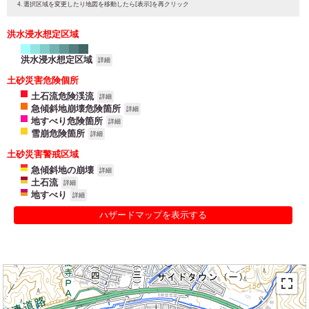
選択区域を変更したり地図を移動したら[表示]を再クリック
洪水浸水想定区域
洪水浸水想定区域
詳細
土砂災害危険個所
土石流危険渓流
詳細
急傾斜地崩壊危険箇所
詳細
地すべり危険箇所
詳細
雪崩危険箇所
詳細
土砂災害警戒区域
急傾斜地の崩壊
詳細
土石流
詳細
地すべり
詳細
ハザードマップを表示する