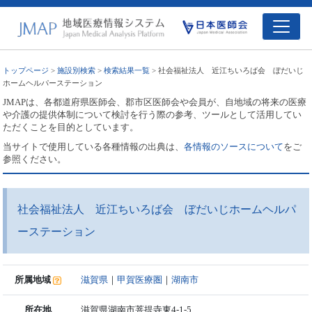
トップページ
>
施設別検索
>
検索結果一覧
> 社会福祉法人 近江ちいろば会 ぼだいじ
ホームヘルパーステーション
JMAPは、各都道府県医師会、郡市区医師会や会員が、自地域の将来の医療
や介護の提供体制について検討を行う際の参考、ツールとして活用してい
ただくことを目的としています。
当サイトで使用している各種情報の出典は、
各情報のソースについて
をご
参照ください。
社会福祉法人 近江ちいろば会 ぼだいじホームヘルパ
ーステーション
所属地域
滋賀県
｜
甲賀医療圏
｜
湖南市
所在地
滋賀県湖南市菩提寺東4-1-5