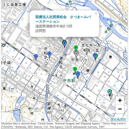
×
医療法人社団美松会 さつきヘルパ
ーステーション
滋賀県湖南市中央2-125
訪問型
+
−
国土地理院
Shoreline data is derived from: United States. National Imagery and Mapping Agency. "Vector Map Level 0
(VMAP0)." Bethesda, MD: Denver, CO: The Agency; USGS Information Services, 1997.