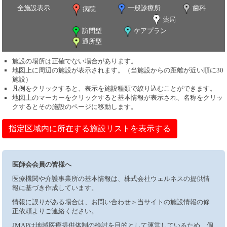
全施設表示
一般診療所
歯科
病院
薬局
訪問型
ケアプラン
通所型
施設の場所は正確でない場合があります。
地図上に周辺の施設が表示されます。（当施設からの距離が近い順に30
施設）
凡例をクリックすると、表示を施設種類で絞り込むことができます。
地図上のマーカーをクリックすると基本情報が表示され、名称をクリッ
クするとその施設のページに移動します。
指定区域内に所在する施設リストを表示する
医師会会員の皆様へ
医療機関や介護事業所の基本情報は、株式会社ウェルネスの提供情
報に基づき作成しています。
情報に誤りがある場合は、お問い合わせ＞当サイトの施設情報の修
正依頼よりご連絡ください。
JMAPは地域医療提供体制の検討を目的として運営しているため、個