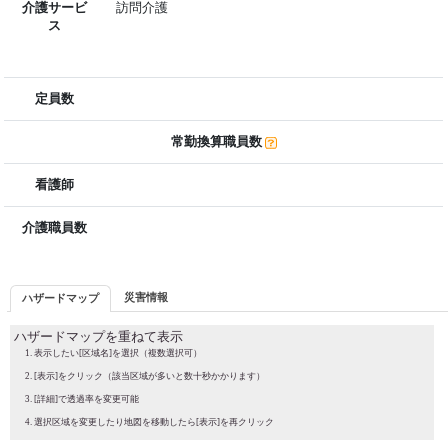
介護サービ
訪問介護
ス
定員数
常勤換算職員数
看護師
介護職員数
災害情報
ハザードマップ
ハザードマップを重ねて表示
表示したい[区域名]を選択（複数選択可）
[表示]をクリック（該当区域が多いと数十秒かかります）
[詳細]で透過率を変更可能
選択区域を変更したり地図を移動したら[表示]を再クリック