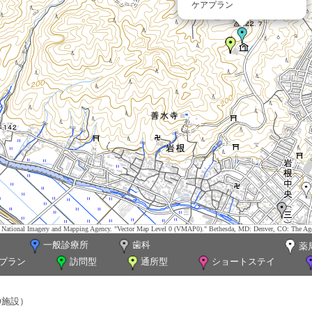
ケアプラン
tes. National Imagery and Mapping Agency. "Vector Map Level 0 (VMAP0)." Bethesda, MD: Denver, CO: The Ag
一般診療所
歯科
薬
プラン
訪問型
通所型
ショートステイ
0施設）