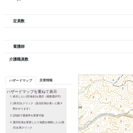
定員数
看護師
介護職員数
災害情報
ハザードマップ
ハザードマップを重ねて表示
表示したい[区域名]を選択（複数選択可）
[表示]をクリック（該当区域が多いと数十
秒かかります）
[詳細]で透過率を変更可能
選択区域を変更したり地図を移動したら[表
示]を再クリック