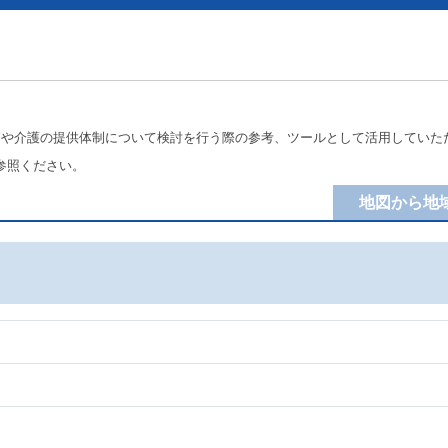
療や介護の提供体制について検討を行う際の参考、ツールとして活用していた
参照ください。
地図から地