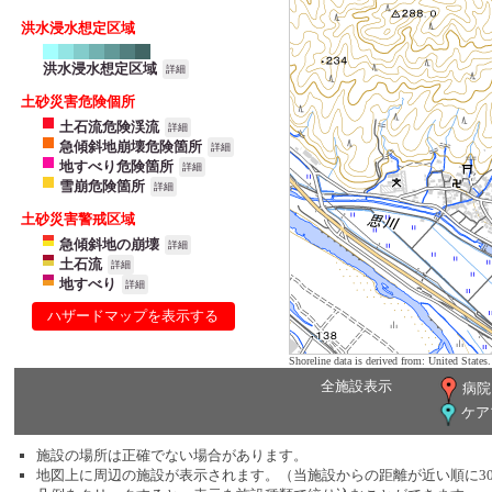
洪水浸水想定区域
洪水浸水想定区域
詳細
土砂災害危険個所
土石流危険渓流
詳細
急傾斜地崩壊危険箇所
詳細
地すべり危険箇所
詳細
雪崩危険箇所
詳細
土砂災害警戒区域
急傾斜地の崩壊
詳細
土石流
詳細
地すべり
詳細
ハザードマップを表示する
Shoreline data is derived from: United Sta
全施設表示
病院
ケア
施設の場所は正確でない場合があります。
地図上に周辺の施設が表示されます。（当施設からの距離が近い順に3