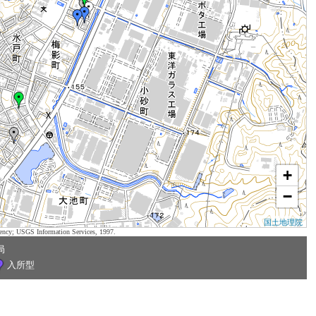
+
−
国土地理院
ency; USGS Information Services, 1997.
局
入所型