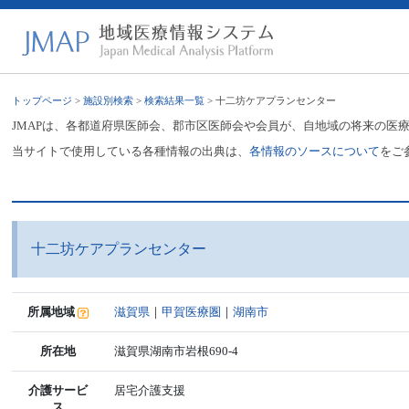
トップページ
>
施設別検索
>
検索結果一覧
> 十二坊ケアプランセンター
JMAPは、各都道府県医師会、郡市区医師会や会員が、自地域の将来の医
当サイトで使用している各種情報の出典は、
各情報のソースについて
をご
十二坊ケアプランセンター
所属地域
滋賀県
｜
甲賀医療圏
｜
湖南市
所在地
滋賀県湖南市岩根690-4
介護サービ
居宅介護支援
ス