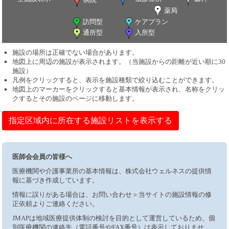
薬局
訪問型
ケアプラン
通所型
入所型
施設の場所は正確でない場合があります。
地図上に周辺の施設が表示されます。（当施設からの距離が近い順に30
施設）
凡例をクリックすると、表示を施設種類で絞り込むことができます。
地図上のマーカーをクリックすると基本情報が表示され、名称をクリッ
クするとその施設のページに移動します。
指定区域内に所在する施設リストを表示する
医師会会員の皆様へ
医療機関や介護事業所の基本情報は、株式会社ウェルネスの提供情
報に基づき作成しています。
情報に誤りがある場合は、お問い合わせ＞当サイトの施設情報の修
正依頼よりご連絡ください。
JMAPは地域医療提供体制の検討を目的として運営しているため、個
別医療機関の連絡先（電話番号やFAX番号）は表示しておりませ