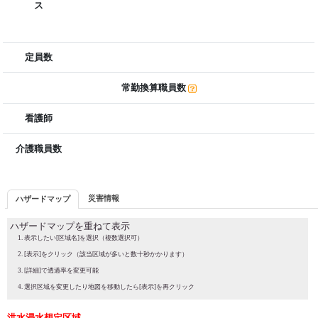
ス
定員数
常勤換算職員数
看護師
介護職員数
災害情報
ハザードマップ
ハザードマップを重ねて表示
表示したい[区域名]を選択（複数選択可）
[表示]をクリック（該当区域が多いと数十秒かかります）
[詳細]で透過率を変更可能
選択区域を変更したり地図を移動したら[表示]を再クリック
洪水浸水想定区域