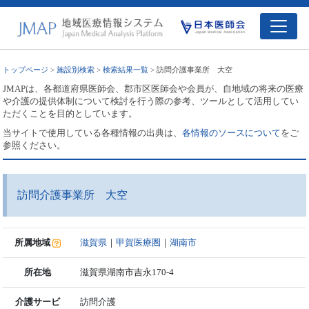
トップページ
>
施設別検索
>
検索結果一覧
> 訪問介護事業所 大空
JMAPは、各都道府県医師会、郡市区医師会や会員が、自地域の将来の医療
や介護の提供体制について検討を行う際の参考、ツールとして活用してい
ただくことを目的としています。
当サイトで使用している各種情報の出典は、
各情報のソースについて
をご
参照ください。
訪問介護事業所 大空
所属地域
滋賀県
｜
甲賀医療圏
｜
湖南市
所在地
滋賀県湖南市吉永170-4
介護サービ
訪問介護