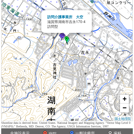
×
訪問介護事業所 大空
滋賀県湖南市吉永170-4
訪問型
+
−
国土地理院
Shoreline data is derived from: United States. National Imagery and Mapping Agency. "Vector Map Level 0
(VMAP0)." Bethesda, MD: Denver, CO: The Agency; USGS Information Services, 1997.
全施設表示
一般診療所
歯科
病院