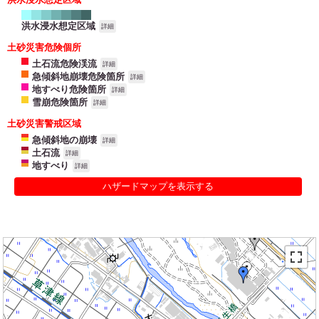
洪水浸水想定区域
詳細
土砂災害危険個所
土石流危険渓流
詳細
急傾斜地崩壊危険箇所
詳細
地すべり危険箇所
詳細
雪崩危険箇所
詳細
土砂災害警戒区域
急傾斜地の崩壊
詳細
土石流
詳細
地すべり
詳細
ハザードマップを表示する