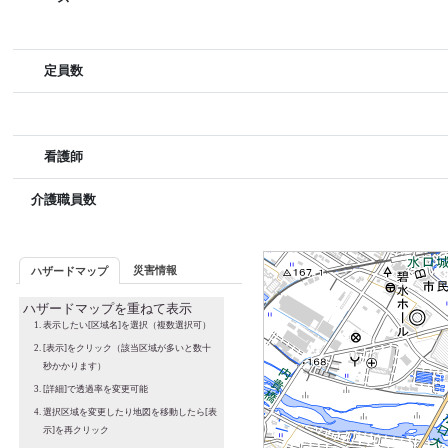
定員数
看護師
介護職員数
災害情報
ハザードマップ
ハザードマップを重ねて表示
表示したい[区域名]を選択（複数選択可）
[表示]をクリック（該当区域が多いと数十
秒かかります）
[詳細]で透過率を変更可能
選択区域を変更したり地図を移動したら[表
示]を再クリック