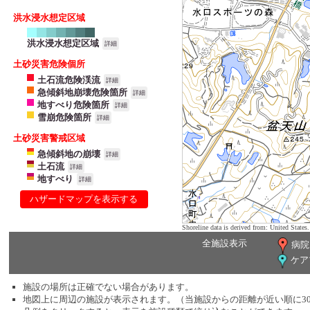
洪水浸水想定区域
洪水浸水想定区域
詳細
土砂災害危険個所
土石流危険渓流
詳細
急傾斜地崩壊危険箇所
詳細
地すべり危険箇所
詳細
雪崩危険箇所
詳細
土砂災害警戒区域
急傾斜地の崩壊
詳細
土石流
詳細
地すべり
詳細
ハザードマップを表示する
Shoreline data is derived from: United Sta
全施設表示
病院
ケア
施設の場所は正確でない場合があります。
地図上に周辺の施設が表示されます。（当施設からの距離が近い順に3