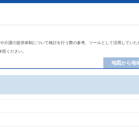
療や介護の提供体制について検討を行う際の参考、ツールとして活用していた
参照ください。
地図から地