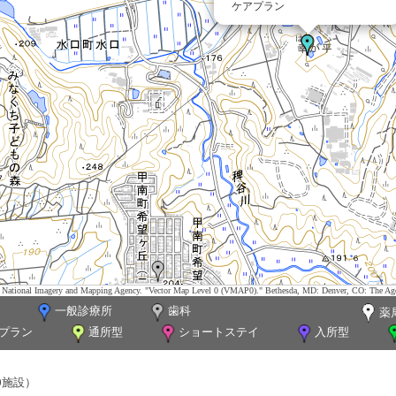
ケアプラン
tes. National Imagery and Mapping Agency. "Vector Map Level 0 (VMAP0)." Bethesda, MD: Denver, CO: The Ag
一般診療所
歯科
薬
プラン
通所型
ショートステイ
入所型
0施設）