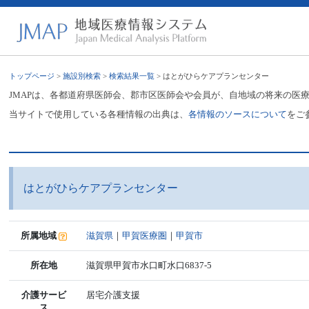
トップページ
>
施設別検索
>
検索結果一覧
> はとがひらケアプランセンター
JMAPは、各都道府県医師会、郡市区医師会や会員が、自地域の将来の医
当サイトで使用している各種情報の出典は、
各情報のソースについて
をご
はとがひらケアプランセンター
所属地域
滋賀県
｜
甲賀医療圏
｜
甲賀市
所在地
滋賀県甲賀市水口町水口6837-5
介護サービ
居宅介護支援
ス