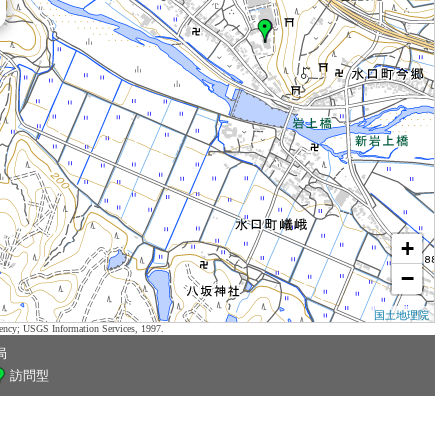
+
−
国土地理院
ency; USGS Information Services, 1997.
局
訪問型