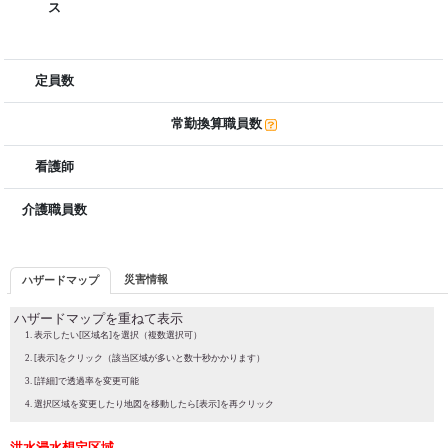
ス
定員数
常勤換算職員数
看護師
介護職員数
災害情報
ハザードマップ
ハザードマップを重ねて表示
表示したい[区域名]を選択（複数選択可）
[表示]をクリック（該当区域が多いと数十秒かかります）
[詳細]で透過率を変更可能
選択区域を変更したり地図を移動したら[表示]を再クリック
洪水浸水想定区域