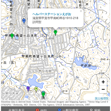
×
ヘルパーステーションえがお
滋賀県甲賀市甲南町稗谷1910-218
訪問型
+
−
国土地理院
Shoreline data is derived from: United States. National Imagery and Mapping Agency. "Vector Map Level 0
(VMAP0)." Bethesda, MD: Denver, CO: The Agency; USGS Information Services, 1997.
全施設表示
一般診療所
歯科
病院