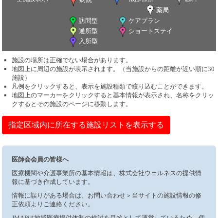
薬局
訪問型
ケアプラン
通所型
ショートステイ
入所型
施設の場所は正確でない場合があります。
地図上に周辺の施設が表示されます。（当施設からの距離が近い順に30
施設）
凡例をクリックすると、表示を施設種類で絞り込むことができます。
地図上のマーカーをクリックすると基本情報が表示され、名称をクリッ
クするとその施設のページに移動します。
指定区域内に所在する施設リストを表示する
医師会会員の皆様へ
医療機関や介護事業所の基本情報は、株式会社ウェルネスの提供情
報に基づき作成しています。
情報に誤りがある場合は、お問い合わせ＞当サイトの施設情報の修
正依頼よりご連絡ください。
JMAPは地域医療提供体制の検討を目的として運営しているため、個