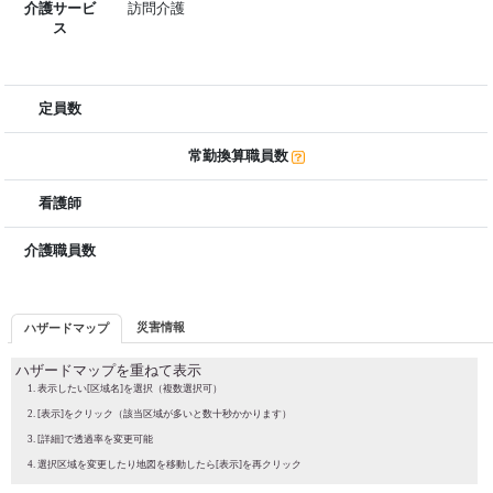
介護サービ
訪問介護
ス
定員数
常勤換算職員数
看護師
介護職員数
災害情報
ハザードマップ
ハザードマップを重ねて表示
表示したい[区域名]を選択（複数選択可）
[表示]をクリック（該当区域が多いと数十秒かかります）
[詳細]で透過率を変更可能
選択区域を変更したり地図を移動したら[表示]を再クリック