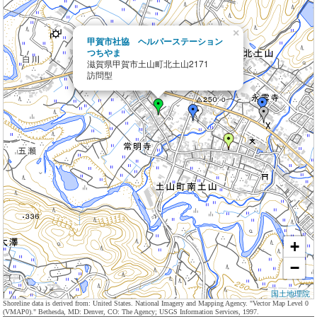
×
甲賀市社協 ヘルパーステーション
つちやま
滋賀県甲賀市土山町北土山2171
訪問型
+
−
国土地理院
Shoreline data is derived from: United States. National Imagery and Mapping Agency. "Vector Map Level 0
(VMAP0)." Bethesda, MD: Denver, CO: The Agency; USGS Information Services, 1997.