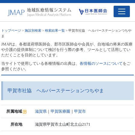
トップページ
>
施設別検索
>
検索結果一覧
> 甲賀市社協 ヘルパーステーションつちや
ま
JMAPは、各都道府県医師会、郡市区医師会や会員が、自地域の将来の医療
や介護の提供体制について検討を行う際の参考、ツールとして活用してい
ただくことを目的としています。
当サイトで使用している各種情報の出典は、
各情報のソースについて
をご
参照ください。
甲賀市社協 ヘルパーステーションつちやま
所属地域
滋賀県
｜
甲賀医療圏
｜
甲賀市
所在地
滋賀県甲賀市土山町北土山2171