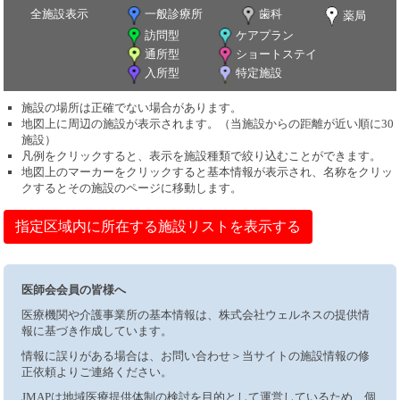
全施設表示
一般診療所
歯科
薬局
訪問型
ケアプラン
通所型
ショートステイ
入所型
特定施設
施設の場所は正確でない場合があります。
地図上に周辺の施設が表示されます。（当施設からの距離が近い順に30
施設）
凡例をクリックすると、表示を施設種類で絞り込むことができます。
地図上のマーカーをクリックすると基本情報が表示され、名称をクリッ
クするとその施設のページに移動します。
指定区域内に所在する施設リストを表示する
医師会会員の皆様へ
医療機関や介護事業所の基本情報は、株式会社ウェルネスの提供情
報に基づき作成しています。
情報に誤りがある場合は、お問い合わせ＞当サイトの施設情報の修
正依頼よりご連絡ください。
JMAPは地域医療提供体制の検討を目的として運営しているため、個