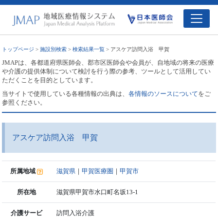
トップページ
>
施設別検索
>
検索結果一覧
> アスケア訪問入浴 甲賀
JMAPは、各都道府県医師会、郡市区医師会や会員が、自地域の将来の医療
や介護の提供体制について検討を行う際の参考、ツールとして活用してい
ただくことを目的としています。
当サイトで使用している各種情報の出典は、
各情報のソースについて
をご
参照ください。
アスケア訪問入浴 甲賀
所属地域
滋賀県
｜
甲賀医療圏
｜
甲賀市
所在地
滋賀県甲賀市水口町名坂13-1
介護サービ
訪問入浴介護