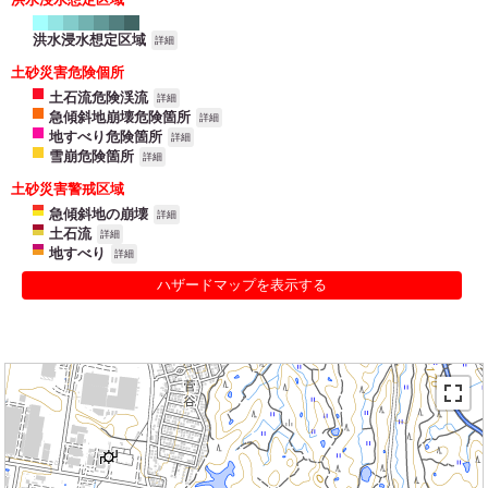
洪水浸水想定区域
詳細
土砂災害危険個所
土石流危険渓流
詳細
急傾斜地崩壊危険箇所
詳細
地すべり危険箇所
詳細
雪崩危険箇所
詳細
土砂災害警戒区域
急傾斜地の崩壊
詳細
土石流
詳細
地すべり
詳細
ハザードマップを表示する