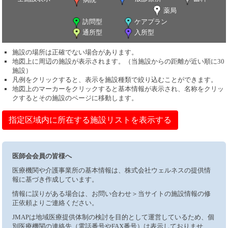
薬局
訪問型
ケアプラン
通所型
入所型
施設の場所は正確でない場合があります。
地図上に周辺の施設が表示されます。（当施設からの距離が近い順に30
施設）
凡例をクリックすると、表示を施設種類で絞り込むことができます。
地図上のマーカーをクリックすると基本情報が表示され、名称をクリッ
クするとその施設のページに移動します。
指定区域内に所在する施設リストを表示する
医師会会員の皆様へ
医療機関や介護事業所の基本情報は、株式会社ウェルネスの提供情
報に基づき作成しています。
情報に誤りがある場合は、お問い合わせ＞当サイトの施設情報の修
正依頼よりご連絡ください。
JMAPは地域医療提供体制の検討を目的として運営しているため、個
別医療機関の連絡先（電話番号やFAX番号）は表示しておりませ