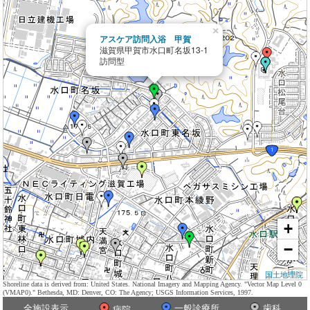
×
アスケア訪問入浴 甲賀
滋賀県甲賀市水口町名坂13-1
訪問型
+
−
国土地理院
Shoreline data is derived from: United States. National Imagery and Mapping Agency. "Vector Map Level 0
(VMAP0)." Bethesda, MD: Denver, CO: The Agency; USGS Information Services, 1997.
全施設表示
一般診療所
歯科
病院