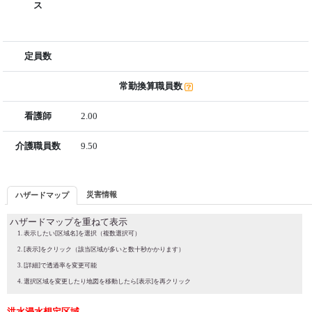
ス
定員数
常勤換算職員数
看護師
2.00
介護職員数
9.50
災害情報
ハザードマップ
ハザードマップを重ねて表示
表示したい[区域名]を選択（複数選択可）
[表示]をクリック（該当区域が多いと数十秒かかります）
[詳細]で透過率を変更可能
選択区域を変更したり地図を移動したら[表示]を再クリック
洪水浸水想定区域