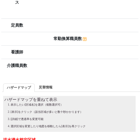
ス
定員数
常勤換算職員数
看護師
介護職員数
災害情報
ハザードマップ
ハザードマップを重ねて表示
表示したい[区域名]を選択（複数選択可）
[表示]をクリック（該当区域が多いと数十秒かかります）
[詳細]で透過率を変更可能
選択区域を変更したり地図を移動したら[表示]を再クリック
洪水浸水想定区域