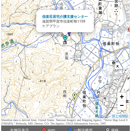
×
信楽荘居宅介護支援センター
滋賀県甲賀市信楽町牧1159
ケアプラン
+
−
国土地理院
Shoreline data is derived from: United States. National Imagery and Mapping Agency. "Vector Map Level 0
(VMAP0)." Bethesda, MD: Denver, CO: The Agency; USGS Information Services, 1997.
全施設表示
一般診療所
歯科
病院