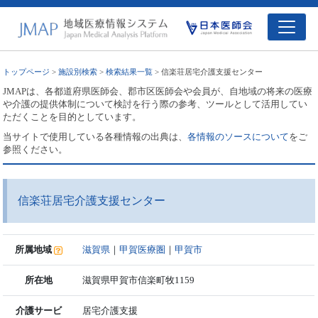
トップページ
>
施設別検索
>
検索結果一覧
> 信楽荘居宅介護支援センター
JMAPは、各都道府県医師会、郡市区医師会や会員が、自地域の将来の医療
や介護の提供体制について検討を行う際の参考、ツールとして活用してい
ただくことを目的としています。
当サイトで使用している各種情報の出典は、
各情報のソースについて
をご
参照ください。
信楽荘居宅介護支援センター
所属地域
滋賀県
｜
甲賀医療圏
｜
甲賀市
所在地
滋賀県甲賀市信楽町牧1159
介護サービ
居宅介護支援