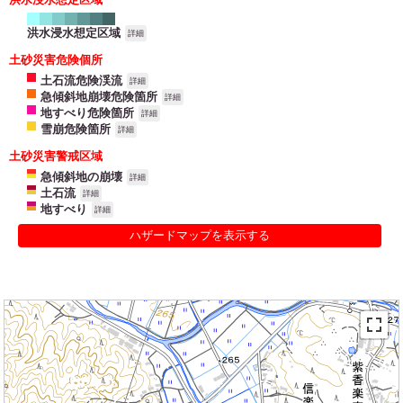
洪水浸水想定区域
詳細
土砂災害危険個所
土石流危険渓流
詳細
急傾斜地崩壊危険箇所
詳細
地すべり危険箇所
詳細
雪崩危険箇所
詳細
土砂災害警戒区域
急傾斜地の崩壊
詳細
土石流
詳細
地すべり
詳細
ハザードマップを表示する