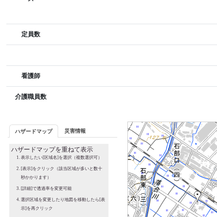
定員数
看護師
介護職員数
災害情報
ハザードマップ
ハザードマップを重ねて表示
表示したい[区域名]を選択（複数選択可）
[表示]をクリック（該当区域が多いと数十
秒かかります）
[詳細]で透過率を変更可能
選択区域を変更したり地図を移動したら[表
示]を再クリック