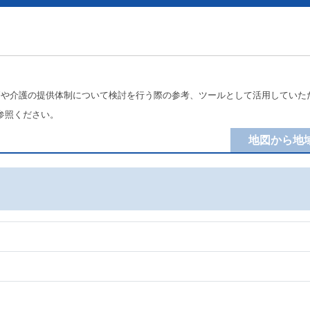
療や介護の提供体制について検討を行う際の参考、ツールとして活用していた
参照ください。
地図から地