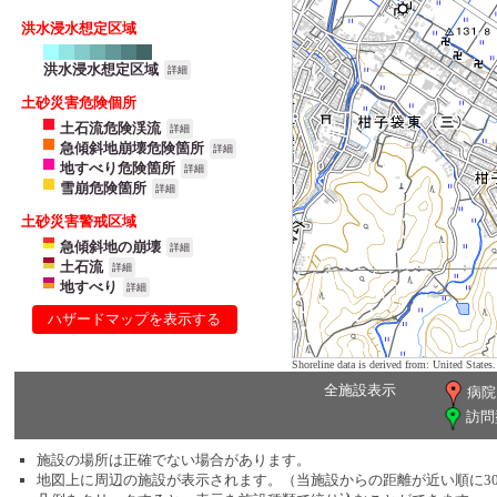
洪水浸水想定区域
洪水浸水想定区域
詳細
土砂災害危険個所
土石流危険渓流
詳細
急傾斜地崩壊危険箇所
詳細
地すべり危険箇所
詳細
雪崩危険箇所
詳細
土砂災害警戒区域
急傾斜地の崩壊
詳細
土石流
詳細
地すべり
詳細
ハザードマップを表示する
Shoreline data is derived from: United Sta
全施設表示
病院
訪問
施設の場所は正確でない場合があります。
地図上に周辺の施設が表示されます。（当施設からの距離が近い順に3