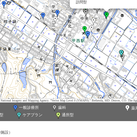
訪問型
tes. National Imagery and Mapping Agency. "Vector Map Level 0 (VMAP0)." Bethesda, MD: Denver, CO: The Ag
一般診療所
歯科
薬
型
ケアプラン
通所型
0施設）