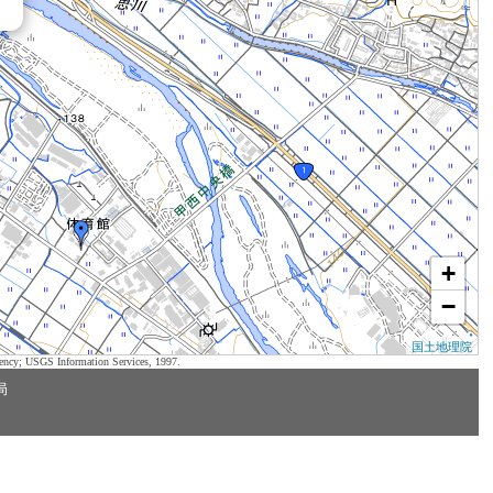
+
−
国土地理院
ency; USGS Information Services, 1997.
局