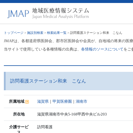
トップページ
>
施設別検索
>
検索結果一覧
> 訪問看護ステーション和来 こなん
JMAPは、各都道府県医師会、郡市区医師会や会員が、自地域の将来の医
当サイトで使用している各種情報の出典は、
各情報のソースについて
をご
訪問看護ステーション和来 こなん
所属地域
滋賀県
｜
甲賀医療圏
｜
湖南市
所在地
滋賀県湖南市中央5-168甲西中央ビル203
介護サービ
訪問看護
ス