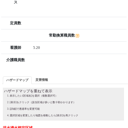
ス
定員数
常勤換算職員数
看護師
5.20
介護職員数
災害情報
ハザードマップ
ハザードマップを重ねて表示
表示したい[区域名]を選択（複数選択可）
[表示]をクリック（該当区域が多いと数十秒かかります）
[詳細]で透過率を変更可能
選択区域を変更したり地図を移動したら[表示]を再クリック
洪水浸水想定区域