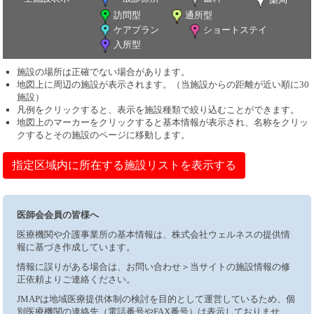
訪問型
通所型
ケアプラン
ショートステイ
入所型
施設の場所は正確でない場合があります。
地図上に周辺の施設が表示されます。（当施設からの距離が近い順に30
施設）
凡例をクリックすると、表示を施設種類で絞り込むことができます。
地図上のマーカーをクリックすると基本情報が表示され、名称をクリッ
クするとその施設のページに移動します。
指定区域内に所在する施設リストを表示する
医師会会員の皆様へ
医療機関や介護事業所の基本情報は、株式会社ウェルネスの提供情
報に基づき作成しています。
情報に誤りがある場合は、お問い合わせ＞当サイトの施設情報の修
正依頼よりご連絡ください。
JMAPは地域医療提供体制の検討を目的として運営しているため、個
別医療機関の連絡先（電話番号やFAX番号）は表示しておりませ