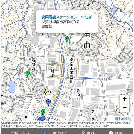
×
訪問看護ステーション つむぎ
滋賀県湖南市高松町9-2
訪問型
+
−
国土地理院
Shoreline data is derived from: United States. National Imagery and Mapping Agency. "Vector Map Level 0
(VMAP0)." Bethesda, MD: Denver, CO: The Agency; USGS Information Services, 1997.
全施設表示
一般診療所
歯科
薬局