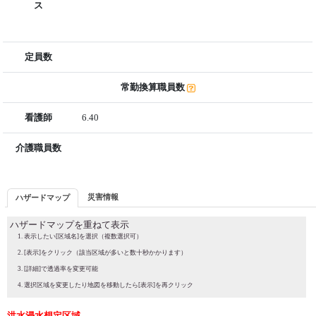
ス
定員数
常勤換算職員数
看護師
6.40
介護職員数
災害情報
ハザードマップ
ハザードマップを重ねて表示
表示したい[区域名]を選択（複数選択可）
[表示]をクリック（該当区域が多いと数十秒かかります）
[詳細]で透過率を変更可能
選択区域を変更したり地図を移動したら[表示]を再クリック
洪水浸水想定区域