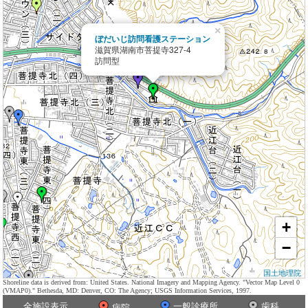
×
ぼだいじ訪問看護ステーション
滋賀県湖南市菩提寺327-4
訪問型
+
−
国土地理院
Shoreline data is derived from: United States. National Imagery and Mapping Agency. "Vector Map Level 0
(VMAP0)." Bethesda, MD: Denver, CO: The Agency; USGS Information Services, 1997.
全施設表示
一般診療所
歯科
病院