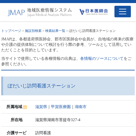
トップページ
>
施設別検索
>
検索結果一覧
> ぼだいじ訪問看護ステーション
JMAPは、各都道府県医師会、郡市区医師会や会員が、自地域の将来の医療
や介護の提供体制について検討を行う際の参考、ツールとして活用してい
ただくことを目的としています。
当サイトで使用している各種情報の出典は、
各情報のソースについて
をご
参照ください。
ぼだいじ訪問看護ステーション
所属地域
滋賀県
｜
甲賀医療圏
｜
湖南市
所在地
滋賀県湖南市菩提寺327-4
介護サービ
訪問看護