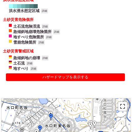
洪水浸水想定区域
詳細
土砂災害危険個所
土石流危険渓流
詳細
急傾斜地崩壊危険箇所
詳細
地すべり危険箇所
詳細
雪崩危険箇所
詳細
土砂災害警戒区域
急傾斜地の崩壊
詳細
土石流
詳細
地すべり
詳細
ハザードマップを表示する