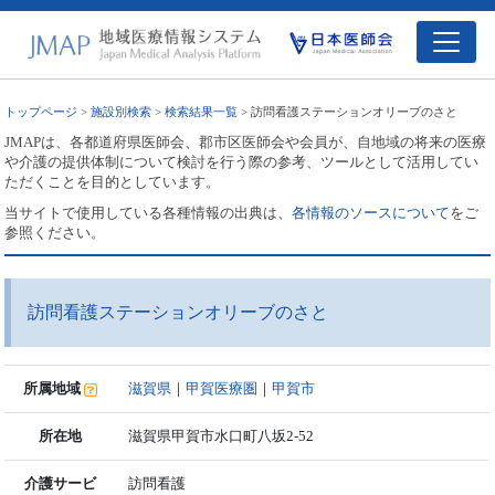
トップページ
>
施設別検索
>
検索結果一覧
> 訪問看護ステーションオリーブのさと
JMAPは、各都道府県医師会、郡市区医師会や会員が、自地域の将来の医療
や介護の提供体制について検討を行う際の参考、ツールとして活用してい
ただくことを目的としています。
当サイトで使用している各種情報の出典は、
各情報のソースについて
をご
参照ください。
訪問看護ステーションオリーブのさと
所属地域
滋賀県
｜
甲賀医療圏
｜
甲賀市
所在地
滋賀県甲賀市水口町八坂2-52
介護サービ
訪問看護