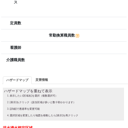
ス
定員数
常勤換算職員数
看護師
介護職員数
災害情報
ハザードマップ
ハザードマップを重ねて表示
表示したい[区域名]を選択（複数選択可）
[表示]をクリック（該当区域が多いと数十秒かかります）
[詳細]で透過率を変更可能
選択区域を変更したり地図を移動したら[表示]を再クリック
洪水浸水想定区域