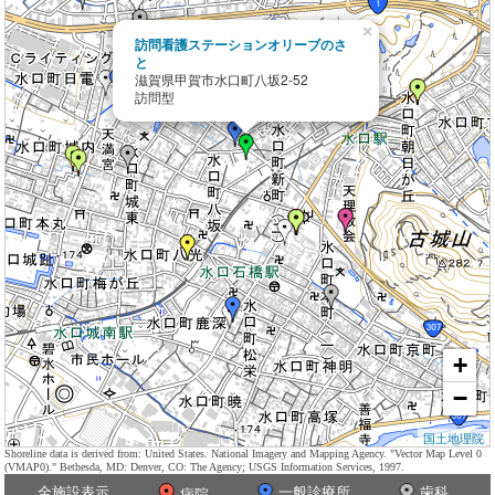
×
訪問看護ステーションオリーブのさ
と
滋賀県甲賀市水口町八坂2-52
訪問型
+
−
国土地理院
Shoreline data is derived from: United States. National Imagery and Mapping Agency. "Vector Map Level 0
(VMAP0)." Bethesda, MD: Denver, CO: The Agency; USGS Information Services, 1997.
全施設表示
一般診療所
歯科
病院