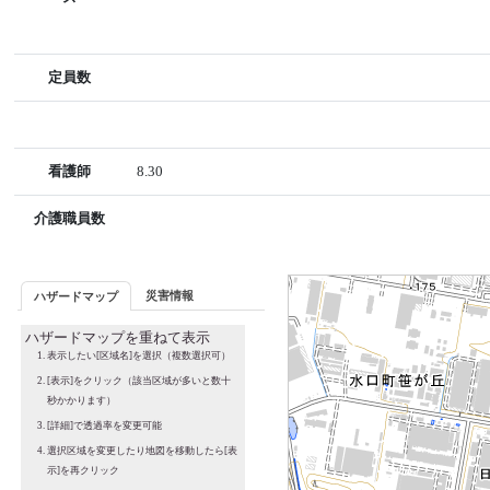
定員数
看護師
8.30
介護職員数
災害情報
ハザードマップ
ハザードマップを重ねて表示
表示したい[区域名]を選択（複数選択可）
[表示]をクリック（該当区域が多いと数十
秒かかります）
[詳細]で透過率を変更可能
選択区域を変更したり地図を移動したら[表
示]を再クリック