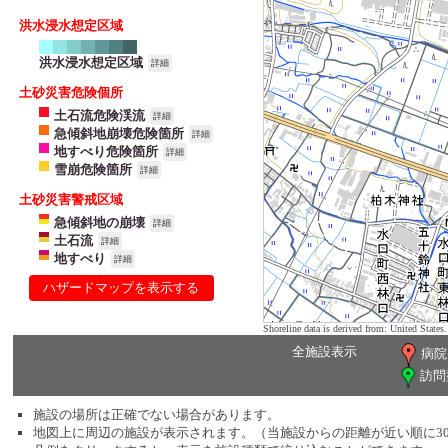
洪水浸水想定区域
洪水浸水想定区域
詳細
土砂災害危険個所
土石流危険渓流
詳細
急傾斜地崩壊危険箇所
詳細
地すべり危険箇所
詳細
雪崩危険箇所
詳細
土砂災害警戒区域
急傾斜地の崩壊
詳細
土石流
詳細
地すべり
詳細
ハザードマップを表示する
Shoreline data is derived from: United Sta
全施設表示
病院
訪問
施設の場所は正確でない場合があります。
地図上に周辺の施設が表示されます。（当施設からの距離が近い順に3