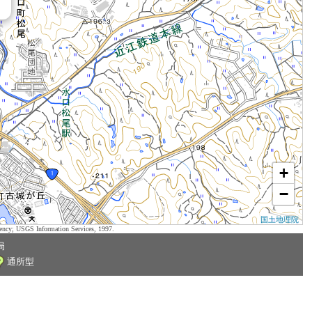
+
−
国土地理院
ency; USGS Information Services, 1997.
局
通所型