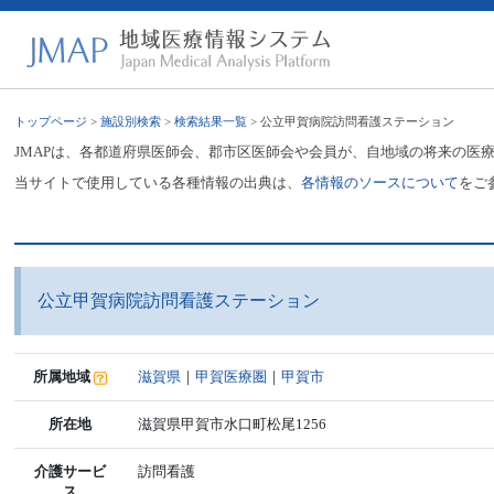
トップページ
>
施設別検索
>
検索結果一覧
> 公立甲賀病院訪問看護ステーション
JMAPは、各都道府県医師会、郡市区医師会や会員が、自地域の将来の医
当サイトで使用している各種情報の出典は、
各情報のソースについて
をご
公立甲賀病院訪問看護ステーション
所属地域
滋賀県
｜
甲賀医療圏
｜
甲賀市
所在地
滋賀県甲賀市水口町松尾1256
介護サービ
訪問看護
ス