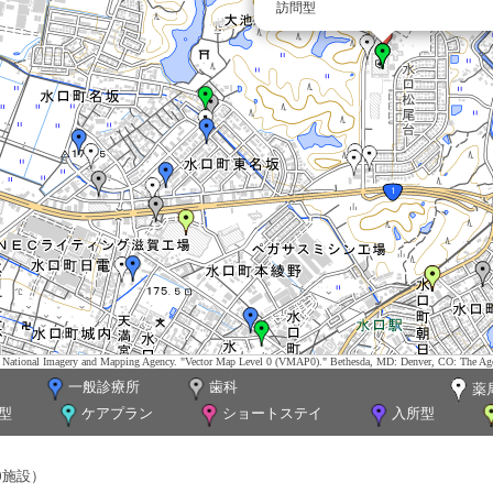
訪問型
tes. National Imagery and Mapping Agency. "Vector Map Level 0 (VMAP0)." Bethesda, MD: Denver, CO: The Ag
一般診療所
歯科
薬
型
ケアプラン
ショートステイ
入所型
0施設）