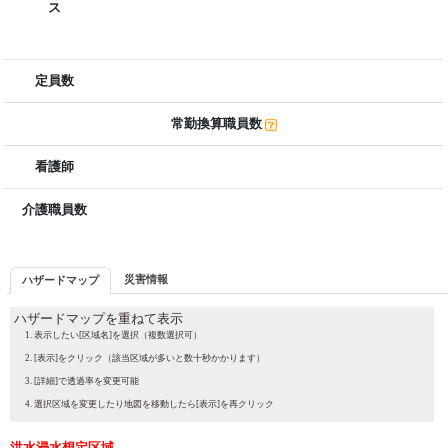
ス
定員数
常勤換算職員数
看護師
介護職員数
災害情報
ハザードマップ
ハザードマップを重ねて表示
表示したい[区域名]を選択（複数選択可）
[表示]をクリック（該当区域が多いと数十秒かかります）
[詳細]で透過率を変更可能
選択区域を変更したり地図を移動したら[表示]を再クリック
洪水浸水想定区域