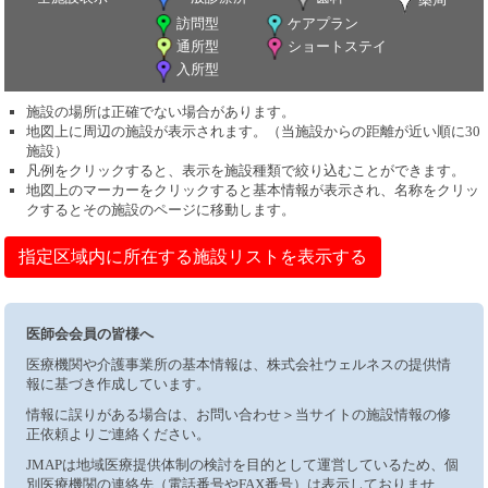
訪問型
ケアプラン
通所型
ショートステイ
入所型
施設の場所は正確でない場合があります。
地図上に周辺の施設が表示されます。（当施設からの距離が近い順に30
施設）
凡例をクリックすると、表示を施設種類で絞り込むことができます。
地図上のマーカーをクリックすると基本情報が表示され、名称をクリッ
クするとその施設のページに移動します。
指定区域内に所在する施設リストを表示する
医師会会員の皆様へ
医療機関や介護事業所の基本情報は、株式会社ウェルネスの提供情
報に基づき作成しています。
情報に誤りがある場合は、お問い合わせ＞当サイトの施設情報の修
正依頼よりご連絡ください。
JMAPは地域医療提供体制の検討を目的として運営しているため、個
別医療機関の連絡先（電話番号やFAX番号）は表示しておりませ