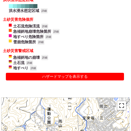
洪水浸水想定区域
詳細
土砂災害危険個所
土石流危険渓流
詳細
急傾斜地崩壊危険箇所
詳細
地すべり危険箇所
詳細
雪崩危険箇所
詳細
土砂災害警戒区域
急傾斜地の崩壊
詳細
土石流
詳細
地すべり
詳細
ハザードマップを表示する