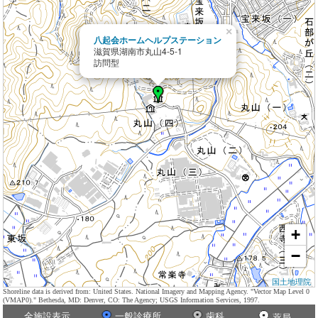
×
八起会ホームヘルプステーション
滋賀県湖南市丸山4-5-1
訪問型
+
−
国土地理院
Shoreline data is derived from: United States. National Imagery and Mapping Agency. "Vector Map Level 0
(VMAP0)." Bethesda, MD: Denver, CO: The Agency; USGS Information Services, 1997.
全施設表示
一般診療所
歯科
薬局