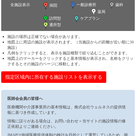
全施設表示
一般診療所
歯科
病院
薬局
訪問型
ケアプラン
通所型
施設の場所は正確でない場合があります。
地図上に周辺の施設が表示されます。（当施設からの距離が近い順に30
施設）
凡例をクリックすると、表示を施設種類で絞り込むことができます。
地図上のマーカーをクリックすると基本情報が表示され、名称をクリッ
クするとその施設のページに移動します。
指定区域内に所在する施設リストを表示する
医師会会員の皆様へ
医療機関や介護事業所の基本情報は、株式会社ウェルネスの提供情
報に基づき作成しています。
情報に誤りがある場合は、お問い合わせ＞当サイトの施設情報の修
正依頼よりご連絡ください。
JMAPは地域医療提供体制の検討を目的として運営しているため、個