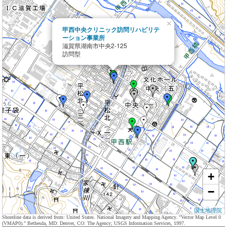
×
甲西中央クリニック訪問リハビリテ
ーション事業所
滋賀県湖南市中央2-125
訪問型
+
−
国土地理院
Shoreline data is derived from: United States. National Imagery and Mapping Agency. "Vector Map Level 0
(VMAP0)." Bethesda, MD: Denver, CO: The Agency; USGS Information Services, 1997.