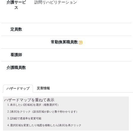
介護サービ
訪問リハビリテーション
ス
定員数
常勤換算職員数
看護師
介護職員数
災害情報
ハザードマップ
ハザードマップを重ねて表示
表示したい[区域名]を選択（複数選択可）
[表示]をクリック（該当区域が多いと数十秒かかります）
[詳細]で透過率を変更可能
選択区域を変更したり地図を移動したら[表示]を再クリック