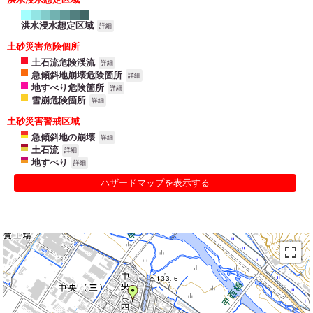
洪水浸水想定区域
詳細
土砂災害危険個所
土石流危険渓流
詳細
急傾斜地崩壊危険箇所
詳細
地すべり危険箇所
詳細
雪崩危険箇所
詳細
土砂災害警戒区域
急傾斜地の崩壊
詳細
土石流
詳細
地すべり
詳細
ハザードマップを表示する