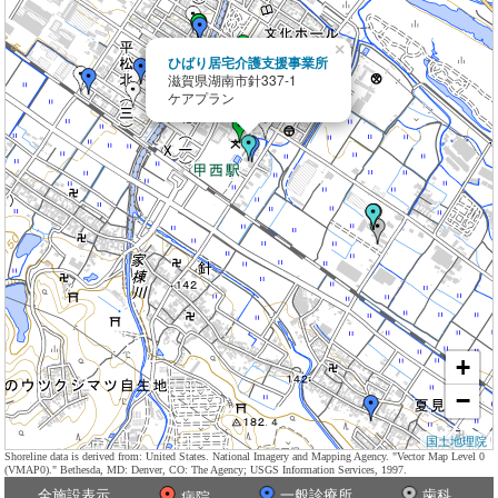
×
ひばり居宅介護支援事業所
滋賀県湖南市針337-1
ケアプラン
+
−
国土地理院
Shoreline data is derived from: United States. National Imagery and Mapping Agency. "Vector Map Level 0
(VMAP0)." Bethesda, MD: Denver, CO: The Agency; USGS Information Services, 1997.
全施設表示
一般診療所
歯科
病院