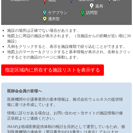
薬局
ケアプラン
訪問型
通所型
施設の場所は正確でない場合があります。
地図上に周辺の施設が表示されます。（当施設からの距離が近い順に30
施設）
凡例をクリックすると、表示を施設種類で絞り込むことができます。
地図上のマーカーをクリックすると基本情報が表示され、名称をクリッ
クするとその施設のページに移動します。
指定区域内に所在する施設リストを表示する
医師会会員の皆様へ
医療機関や介護事業所の基本情報は、株式会社ウェルネスの提供情
報に基づき作成しています。
情報に誤りがある場合は、お問い合わせ＞当サイトの施設情報の修
正依頼よりご連絡ください。
JMAPは地域医療提供体制の検討を目的として運営しているため、個
別医療機関の連絡先（電話番号やFAX番号）は表示しておりませ