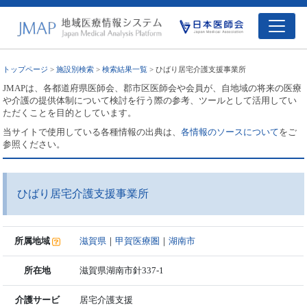
トップページ
>
施設別検索
>
検索結果一覧
> ひばり居宅介護支援事業所
JMAPは、各都道府県医師会、郡市区医師会や会員が、自地域の将来の医療
や介護の提供体制について検討を行う際の参考、ツールとして活用してい
ただくことを目的としています。
当サイトで使用している各種情報の出典は、
各情報のソースについて
をご
参照ください。
ひばり居宅介護支援事業所
所属地域
滋賀県
｜
甲賀医療圏
｜
湖南市
所在地
滋賀県湖南市針337-1
介護サービ
居宅介護支援