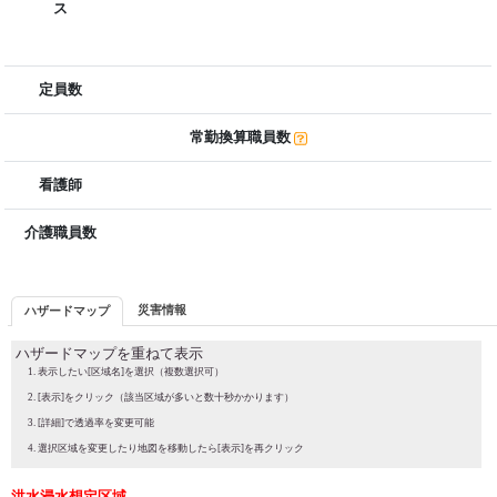
ス
定員数
常勤換算職員数
看護師
介護職員数
災害情報
ハザードマップ
ハザードマップを重ねて表示
表示したい[区域名]を選択（複数選択可）
[表示]をクリック（該当区域が多いと数十秒かかります）
[詳細]で透過率を変更可能
選択区域を変更したり地図を移動したら[表示]を再クリック
洪水浸水想定区域