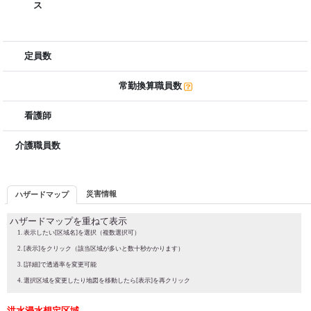
ス
定員数
常勤換算職員数
看護師
介護職員数
災害情報
ハザードマップ
ハザードマップを重ねて表示
表示したい[区域名]を選択（複数選択可）
[表示]をクリック（該当区域が多いと数十秒かかります）
[詳細]で透過率を変更可能
選択区域を変更したり地図を移動したら[表示]を再クリック
洪水浸水想定区域