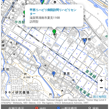
×
甲西リハビリ病院訪問リハビリセン
ター
滋賀県湖南市夏見1168
訪問型
+
−
国土地理院
Shoreline data is derived from: United States. National Imagery and Mapping Agency. "Vector Map Level 0
(VMAP0)." Bethesda, MD: Denver, CO: The Agency; USGS Information Services, 1997.
全施設表示
一般診療所
歯科
病院