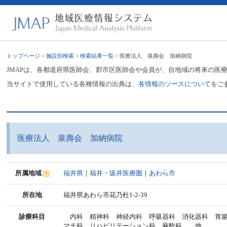
トップページ
>
施設別検索
>
検索結果一覧
> 医療法人 泉壽会 加納病院
JMAPは、各都道府県医師会、郡市区医師会や会員が、自地域の将来の医
当サイトで使用している各種情報の出典は、
各情報のソースについて
をご
医療法人 泉壽会 加納病院
所属地域
福井県
｜
福井・坂井医療圏
｜
あわら市
所在地
福井県あわら市花乃杜1-2-39
診療科目
内科 精神科 神経内科 呼吸器科 消化器科 胃腸
マチ科 リハビリテーション科 麻酔科 他