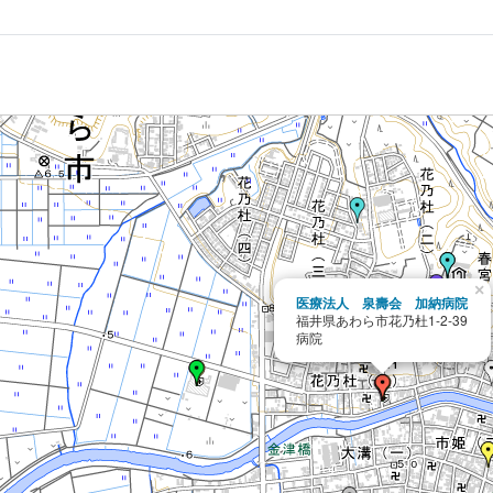
×
医療法人 泉壽会 加納病院
福井県あわら市花乃杜1-2-39
病院