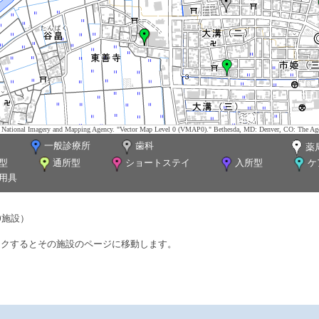
tes. National Imagery and Mapping Agency. "Vector Map Level 0 (VMAP0)." Bethesda, MD: Denver, CO: The Ag
一般診療所
歯科
薬
型
通所型
ショートステイ
入所型
ケ
用具
0施設）
ックするとその施設のページに移動します。