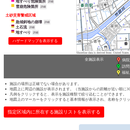
地すべり危険箇所
詳細
雪崩危険箇所
詳細
土砂災害警戒区域
急傾斜地の崩壊
詳細
土石流
詳細
地すべり
詳細
ハザードマップを表示する
Shoreline data is derived from: United Sta
全施設表示
病院
訪問
福祉
施設の場所は正確でない場合があります。
地図上に周辺の施設が表示されます。（当施設からの距離が近い順に3
凡例をクリックすると、表示を施設種類で絞り込むことができます。
地図上のマーカーをクリックすると基本情報が表示され、名称をクリ
指定区域内に所在する施設リストを表示する