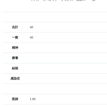
合計
40
一般
40
精神
療養
結核
感染症
医師
1.00