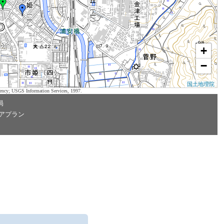
+
−
国土地理院
ency; USGS Information Services, 1997.
局
アプラン