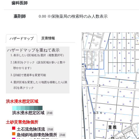
歯科医師
薬剤師
0.00 ※保険薬局の検索時のみ人数表示
災害情報
ハザードマップ
ハザードマップを重ねて表示
表示したい[区域名]を選択（複数選択可）
[表示]をクリック（該当区域が多いと数十
秒かかります）
[詳細]で透過率を変更可能
選択区域を変更したり地図を移動したら[表
示]を再クリック
洪水浸水想定区域
洪水浸水想定区域
詳細
土砂災害危険個所
土石流危険渓流
詳細
急傾斜地崩壊危険箇所
詳細