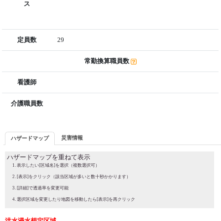
ス
定員数
29
常勤換算職員数
看護師
介護職員数
災害情報
ハザードマップ
ハザードマップを重ねて表示
表示したい[区域名]を選択（複数選択可）
[表示]をクリック（該当区域が多いと数十秒かかります）
[詳細]で透過率を変更可能
選択区域を変更したり地図を移動したら[表示]を再クリック
洪水浸水想定区域