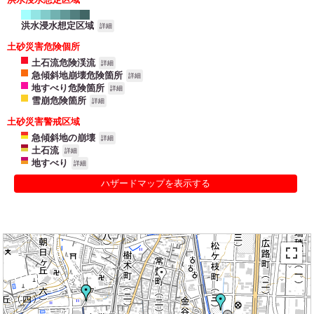
洪水浸水想定区域
詳細
土砂災害危険個所
土石流危険渓流
詳細
急傾斜地崩壊危険箇所
詳細
地すべり危険箇所
詳細
雪崩危険箇所
詳細
土砂災害警戒区域
急傾斜地の崩壊
詳細
土石流
詳細
地すべり
詳細
ハザードマップを表示する