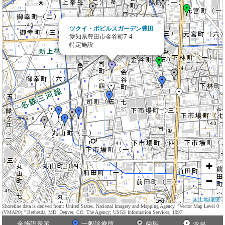
×
ツクイ・ポピルスガーデン豊田
愛知県豊田市金谷町7-4
特定施設
+
−
国土地理院
Shoreline data is derived from: United States. National Imagery and Mapping Agency. "Vector Map Level 0
(VMAP0)." Bethesda, MD: Denver, CO: The Agency; USGS Information Services, 1997.
全施設表示
一般診療所
歯科
薬局