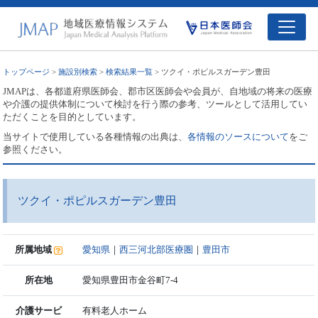
トップページ
>
施設別検索
>
検索結果一覧
> ツクイ・ポピルスガーデン豊田
JMAPは、各都道府県医師会、郡市区医師会や会員が、自地域の将来の医療
や介護の提供体制について検討を行う際の参考、ツールとして活用してい
ただくことを目的としています。
当サイトで使用している各種情報の出典は、
各情報のソースについて
をご
参照ください。
ツクイ・ポピルスガーデン豊田
所属地域
愛知県
｜
西三河北部医療圏
｜
豊田市
所在地
愛知県豊田市金谷町7-4
介護サービ
有料老人ホーム