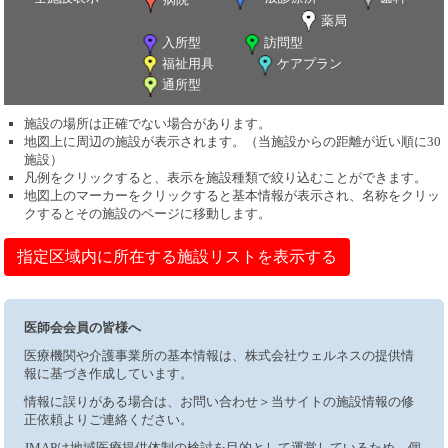
薬局
入所型
訪問型
福祉用具
ケアプラン
通所型
施設の場所は正確でない場合があります。
地図上に周辺の施設が表示されます。（当施設からの距離が近い順に30
施設）
凡例をクリックすると、表示を施設種類で絞り込むことができます。
地図上のマーカーをクリックすると基本情報が表示され、名称をクリッ
クするとその施設のページに移動します。
指定区域内に所在する施設リストを表示する
医師会会員の皆様へ
医療機関や介護事業所の基本情報は、株式会社ウェルネスの提供情
報に基づき作成しています。
情報に誤りがある場合は、お問い合わせ＞当サイトの施設情報の修
正依頼よりご連絡ください。
JMAPは地域医療提供体制の検討を目的として運営しているため、個