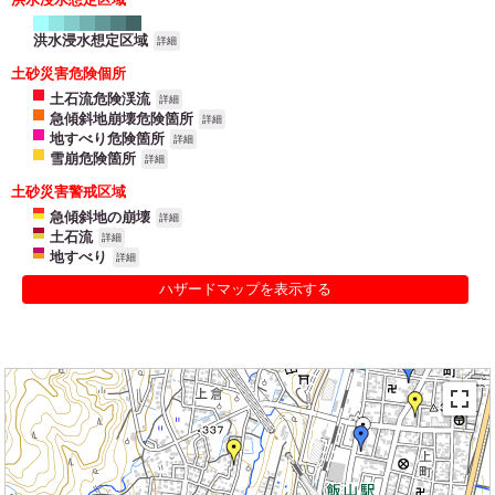
洪水浸水想定区域
詳細
土砂災害危険個所
土石流危険渓流
詳細
急傾斜地崩壊危険箇所
詳細
地すべり危険箇所
詳細
雪崩危険箇所
詳細
土砂災害警戒区域
急傾斜地の崩壊
詳細
土石流
詳細
地すべり
詳細
ハザードマップを表示する