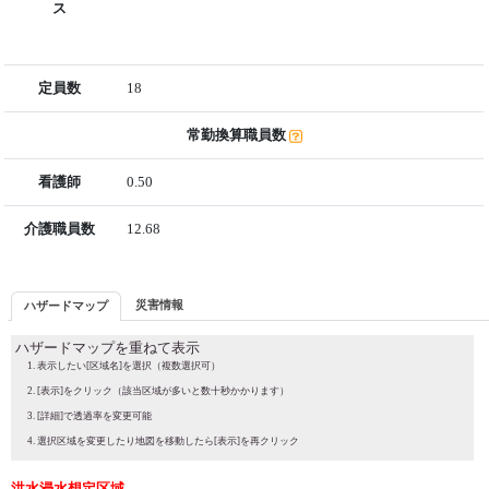
ス
定員数
18
常勤換算職員数
看護師
0.50
介護職員数
12.68
災害情報
ハザードマップ
ハザードマップを重ねて表示
表示したい[区域名]を選択（複数選択可）
[表示]をクリック（該当区域が多いと数十秒かかります）
[詳細]で透過率を変更可能
選択区域を変更したり地図を移動したら[表示]を再クリック
洪水浸水想定区域