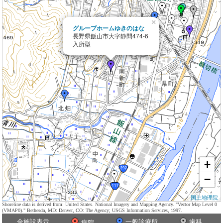
×
グループホームゆきのはな
長野県飯山市大字静間474-6
入所型
+
−
国土地理院
Shoreline data is derived from: United States. National Imagery and Mapping Agency. "Vector Map Level 0
(VMAP0)." Bethesda, MD: Denver, CO: The Agency; USGS Information Services, 1997.
全施設表示
一般診療所
歯科
病院