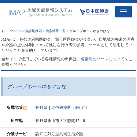
トップページ
>
施設別検索
>
検索結果一覧
> グループホームゆきのはな
JMAPは、各都道府県医師会、郡市区医師会や会員が、自地域の将来の医療
や介護の提供体制について検討を行う際の参考、ツールとして活用してい
ただくことを目的としています。
当サイトで使用している各種情報の出典は、
各情報のソースについて
をご
参照ください。
グループホームゆきのはな
所属地域
長野県
｜
北信医療圏
｜
飯山市
所在地
長野県飯山市大字静間474-6
介護サービ
認知症対応型共同生活介護