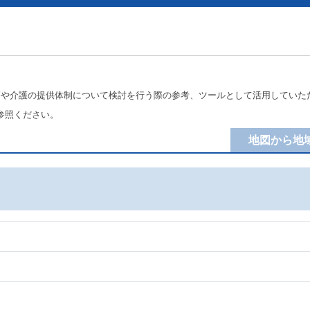
療や介護の提供体制について検討を行う際の参考、ツールとして活用していた
参照ください。
地図から地