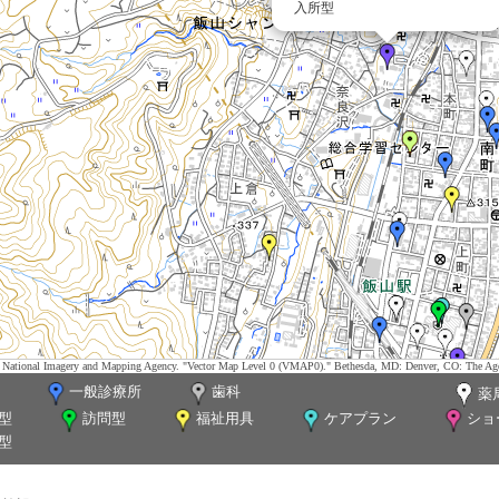
入所型
tes. National Imagery and Mapping Agency. "Vector Map Level 0 (VMAP0)." Bethesda, MD: Denver, CO: The Ag
一般診療所
歯科
薬
型
訪問型
福祉用具
ケアプラン
ショ
型