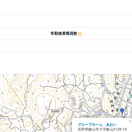
常勤換算職員数
×
グループホーム あおい
長野県飯山市大字飯山2128-19