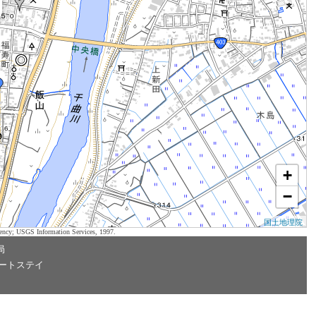
+
−
国土地理院
ency; USGS Information Services, 1997.
局
ートステイ