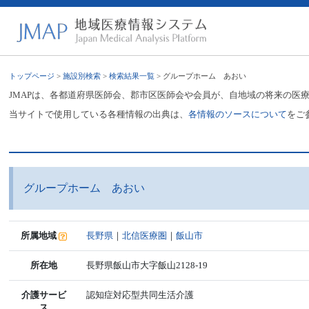
トップページ
>
施設別検索
>
検索結果一覧
> グループホーム あおい
JMAPは、各都道府県医師会、郡市区医師会や会員が、自地域の将来の医
当サイトで使用している各種情報の出典は、
各情報のソースについて
をご
グループホーム あおい
所属地域
長野県
｜
北信医療圏
｜
飯山市
所在地
長野県飯山市大字飯山2128-19
介護サービ
認知症対応型共同生活介護
ス