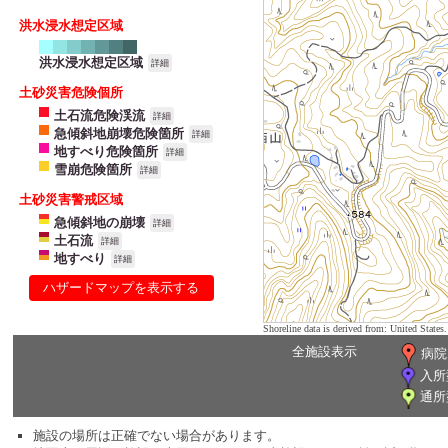
洪水浸水想定区域
洪水浸水想定区域
詳細
土砂災害危険個所
土石流危険渓流
詳細
急傾斜地崩壊危険箇所
詳細
地すべり危険箇所
詳細
雪崩危険箇所
詳細
土砂災害警戒区域
急傾斜地の崩壊
詳細
土石流
詳細
地すべり
詳細
ハザードマップを表示する
Shoreline data is derived from: United Sta
全施設表示
病院
入所
通所
施設の場所は正確でない場合があります。