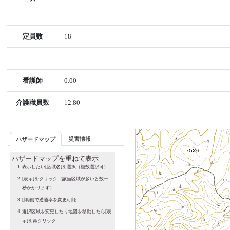
定員数
18
看護師
0.00
介護職員数
12.80
災害情報
ハザードマップ
ハザードマップを重ねて表示
表示したい[区域名]を選択（複数選択可）
[表示]をクリック（該当区域が多いと数十
秒かかります）
[詳細]で透過率を変更可能
選択区域を変更したり地図を移動したら[表
示]を再クリック