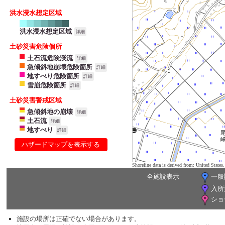
洪水浸水想定区域
洪水浸水想定区域
詳細
土砂災害危険個所
土石流危険渓流
詳細
急傾斜地崩壊危険箇所
詳細
地すべり危険箇所
詳細
雪崩危険箇所
詳細
土砂災害警戒区域
急傾斜地の崩壊
詳細
土石流
詳細
地すべり
詳細
ハザードマップを表示する
Shoreline data is derived from: United Sta
全施設表示
一般
入所
ショ
施設の場所は正確でない場合があります。