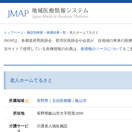
トップページ
>
施設別検索
>
検索結果一覧
> 老人ホームてるさと
JMAPは、各都道府県医師会、郡市区医師会や会員が、自地域の将来の医
当サイトで使用している各種情報の出典は、
各情報のソースについて
をご
老人ホームてるさと
所属地域
長野県
｜
北信医療圏
｜
飯山市
所在地
長野県飯山市大字照里2000
介護サービ
介護老人福祉施設
ス