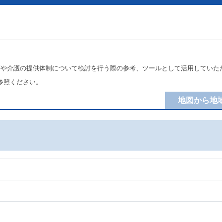
療や介護の提供体制について検討を行う際の参考、ツールとして活用していた
参照ください。
地図から地