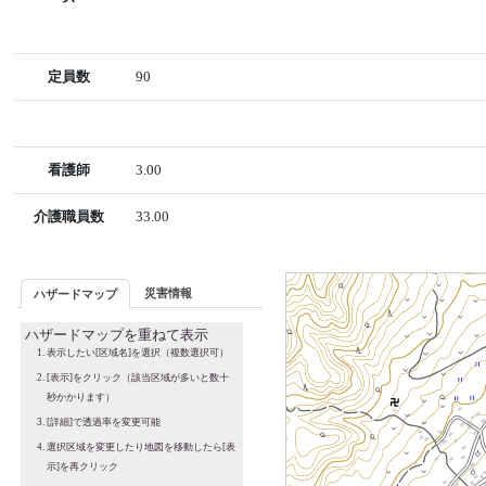
定員数
90
看護師
3.00
介護職員数
33.00
災害情報
ハザードマップ
ハザードマップを重ねて表示
表示したい[区域名]を選択（複数選択可）
[表示]をクリック（該当区域が多いと数十
秒かかります）
[詳細]で透過率を変更可能
選択区域を変更したり地図を移動したら[表
示]を再クリック