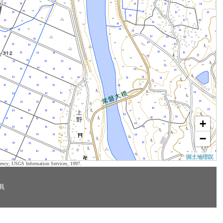
+
−
国土地理院
ency; USGS Information Services, 1997.
具