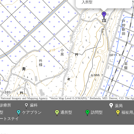
入所型
tes. National Imagery and Mapping Agency. "Vector Map Level 0 (VMAP0)." Bethesda, MD: Denver, CO: The Ag
診療所
歯科
薬局
型
ケアプラン
通所型
訪問型
福祉用
ートステイ