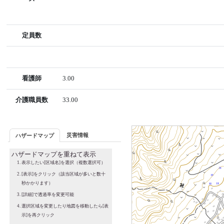
定員数
看護師
3.00
介護職員数
33.00
災害情報
ハザードマップ
ハザードマップを重ねて表示
表示したい[区域名]を選択（複数選択可）
[表示]をクリック（該当区域が多いと数十
秒かかります）
[詳細]で透過率を変更可能
選択区域を変更したり地図を移動したら[表
示]を再クリック