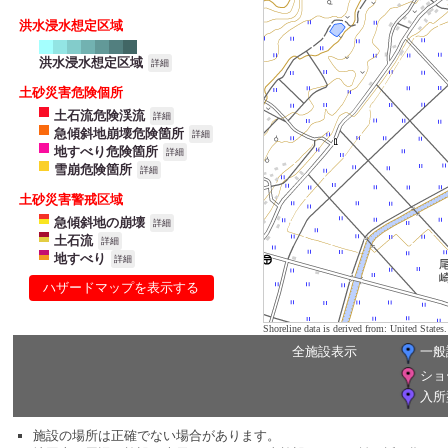
洪水浸水想定区域
洪水浸水想定区域
詳細
土砂災害危険個所
土石流危険渓流
詳細
急傾斜地崩壊危険箇所
詳細
地すべり危険箇所
詳細
雪崩危険箇所
詳細
土砂災害警戒区域
急傾斜地の崩壊
詳細
土石流
詳細
地すべり
詳細
ハザードマップを表示する
Shoreline data is derived from: United Sta
全施設表示
一般
ショ
入所
施設の場所は正確でない場合があります。