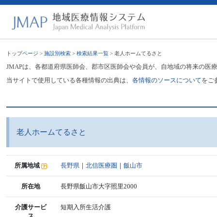
トップページ
>
施設別検索
>
検索結果一覧
> 老人ホームてるさと
JMAPは、各都道府県医師会、郡市区医師会や会員が、自地域の将来の医
当サイトで使用している各種情報の出典は、
各情報のソースについて
をご
老人ホームてるさと
所属地域
長野県
｜
北信医療圏
｜
飯山市
所在地
長野県飯山市大字照里2000
介護サービ
短期入所生活介護
ス