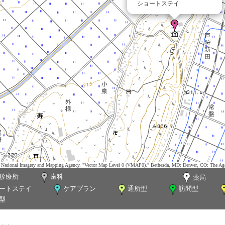
ショートステイ
tes. National Imagery and Mapping Agency. "Vector Map Level 0 (VMAP0)." Bethesda, MD: Denver, CO: The Ag
診療所
歯科
薬局
ートステイ
ケアプラン
通所型
訪問型
型