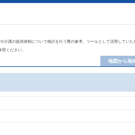
療や介護の提供体制について検討を行う際の参考、ツールとして活用していた
参照ください。
地図から地