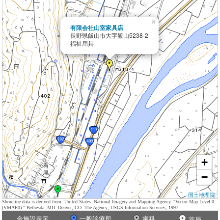
×
有限会社山室家具店
長野県飯山市大字飯山5238-2
福祉用具
+
−
国土地理院
Shoreline data is derived from: United States. National Imagery and Mapping Agency. "Vector Map Level 0
(VMAP0)." Bethesda, MD: Denver, CO: The Agency; USGS Information Services, 1997.
全施設表示
一般診療所
歯科
薬局