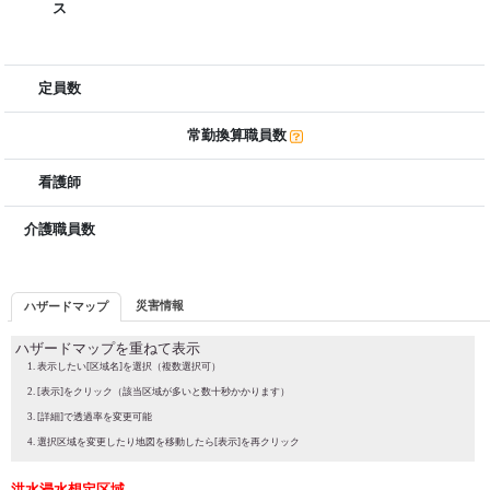
ス
定員数
常勤換算職員数
看護師
介護職員数
災害情報
ハザードマップ
ハザードマップを重ねて表示
表示したい[区域名]を選択（複数選択可）
[表示]をクリック（該当区域が多いと数十秒かかります）
[詳細]で透過率を変更可能
選択区域を変更したり地図を移動したら[表示]を再クリック
洪水浸水想定区域