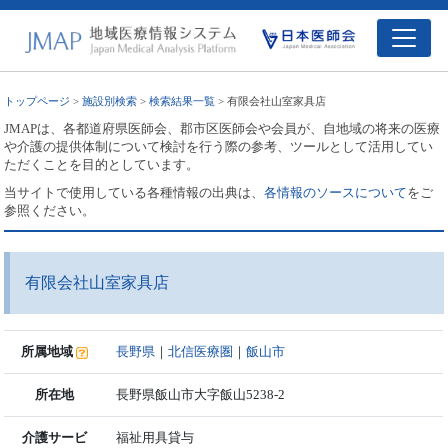
トップページ
>
施設別検索
>
検索結果一覧
> 有限会社山室家具店
JMAPは、各都道府県医師会、郡市区医師会や会員が、自地域の将来の医療
や介護の提供体制について検討を行う際の参考、ツールとして活用してい
ただくことを目的としています。
当サイトで使用している各種情報の出典は、
各情報のソースについて
をご
参照ください。
有限会社山室家具店
所属地域
長野県
｜
北信医療圏
｜
飯山市
所在地
長野県飯山市大字飯山5238-2
介護サービ
福祉用具貸与