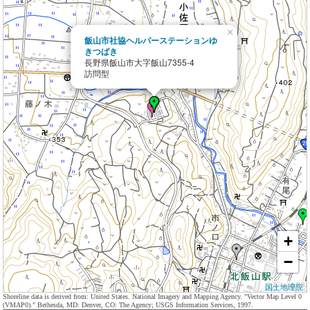
×
飯山市社協ヘルパーステーションゆ
きつばき
長野県飯山市大字飯山7355-4
訪問型
+
−
国土地理院
Shoreline data is derived from: United States. National Imagery and Mapping Agency. "Vector Map Level 0
(VMAP0)." Bethesda, MD: Denver, CO: The Agency; USGS Information Services, 1997.