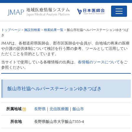
トップページ
>
施設別検索
>
検索結果一覧
> 飯山市社協ヘルパーステーションゆきつば
き
JMAPは、各都道府県医師会、郡市区医師会や会員が、自地域の将来の医療
や介護の提供体制について検討を行う際の参考、ツールとして活用してい
ただくことを目的としています。
当サイトで使用している各種情報の出典は、
各情報のソースについて
をご
参照ください。
飯山市社協ヘルパーステーションゆきつばき
所属地域
長野県
｜
北信医療圏
｜
飯山市
所在地
長野県飯山市大字飯山7355-4