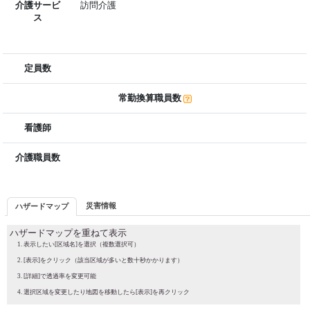
介護サービ
訪問介護
ス
定員数
常勤換算職員数
看護師
介護職員数
災害情報
ハザードマップ
ハザードマップを重ねて表示
表示したい[区域名]を選択（複数選択可）
[表示]をクリック（該当区域が多いと数十秒かかります）
[詳細]で透過率を変更可能
選択区域を変更したり地図を移動したら[表示]を再クリック