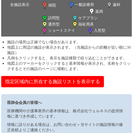
全施設表示
一般診療所
歯科
病院
薬局
訪問型
ケアプラン
通所型
福祉用具
ショートステイ
入所型
施設の場所は正確でない場合があります。
地図上に周辺の施設が表示されます。（当施設からの距離が近い順に30
施設）
凡例をクリックすると、表示を施設種類で絞り込むことができます。
地図上のマーカーをクリックすると基本情報が表示され、名称をクリッ
クするとその施設のページに移動します。
指定区域内に所在する施設リストを表示する
医師会会員の皆様へ
医療機関や介護事業所の基本情報は、株式会社ウェルネスの提供情
報に基づき作成しています。
情報に誤りがある場合は、お問い合わせ＞当サイトの施設情報の修
正依頼よりご連絡ください。