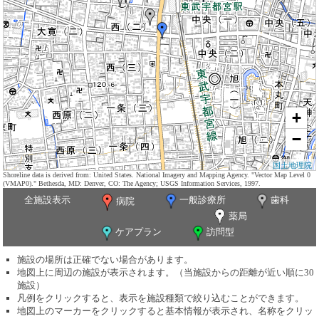
+
−
国土地理院
Shoreline data is derived from: United States. National Imagery and Mapping Agency. "Vector Map Level 0
(VMAP0)." Bethesda, MD: Denver, CO: The Agency; USGS Information Services, 1997.
全施設表示
一般診療所
歯科
病院
薬局
ケアプラン
訪問型
施設の場所は正確でない場合があります。
地図上に周辺の施設が表示されます。（当施設からの距離が近い順に30
施設）
凡例をクリックすると、表示を施設種類で絞り込むことができます。
地図上のマーカーをクリックすると基本情報が表示され、名称をクリッ