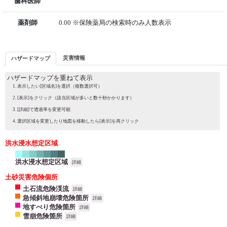
歯科医師
薬剤師
0.00 ※保険薬局の検索時のみ人数表示
災害情報
ハザードマップ
ハザードマップを重ねて表示
表示したい[区域名]を選択（複数選択可）
[表示]をクリック（該当区域が多いと数十秒かかります）
[詳細]で透過率を変更可能
選択区域を変更したり地図を移動したら[表示]を再クリック
洪水浸水想定区域
洪水浸水想定区域
詳細
土砂災害危険個所
土石流危険渓流
詳細
急傾斜地崩壊危険箇所
詳細
地すべり危険箇所
詳細
雪崩危険箇所
詳細