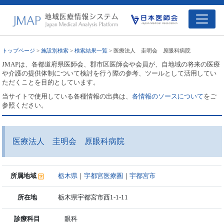
トップページ
>
施設別検索
>
検索結果一覧
> 医療法人 圭明会 原眼科病院
JMAPは、各都道府県医師会、郡市区医師会や会員が、自地域の将来の医療
や介護の提供体制について検討を行う際の参考、ツールとして活用してい
ただくことを目的としています。
当サイトで使用している各種情報の出典は、
各情報のソースについて
をご
参照ください。
医療法人 圭明会 原眼科病院
所属地域
栃木県
｜
宇都宮医療圏
｜
宇都宮市
所在地
栃木県宇都宮市西1-1-11
診療科目
眼科