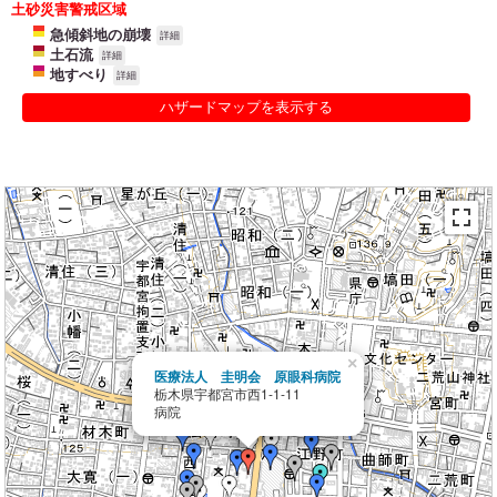
土砂災害警戒区域
急傾斜地の崩壊
詳細
土石流
詳細
地すべり
詳細
ハザードマップを表示する
×
医療法人 圭明会 原眼科病院
栃木県宇都宮市西1-1-11
病院