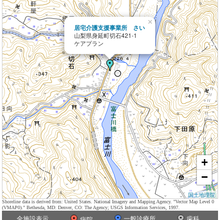
×
居宅介護支援事業所 さい
山梨県身延町切石421-1
ケアプラン
+
−
国土地理院
Shoreline data is derived from: United States. National Imagery and Mapping Agency. "Vector Map Level 0
(VMAP0)." Bethesda, MD: Denver, CO: The Agency; USGS Information Services, 1997.
全施設表示
一般診療所
歯科
病院