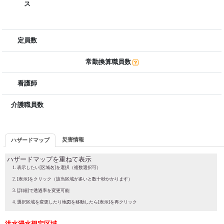
ス
定員数
常勤換算職員数
看護師
介護職員数
災害情報
ハザードマップ
ハザードマップを重ねて表示
表示したい[区域名]を選択（複数選択可）
[表示]をクリック（該当区域が多いと数十秒かかります）
[詳細]で透過率を変更可能
選択区域を変更したり地図を移動したら[表示]を再クリック
洪水浸水想定区域