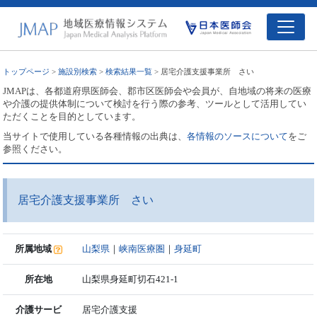
トップページ
>
施設別検索
>
検索結果一覧
> 居宅介護支援事業所 さい
JMAPは、各都道府県医師会、郡市区医師会や会員が、自地域の将来の医療
や介護の提供体制について検討を行う際の参考、ツールとして活用してい
ただくことを目的としています。
当サイトで使用している各種情報の出典は、
各情報のソースについて
をご
参照ください。
居宅介護支援事業所 さい
所属地域
山梨県
｜
峡南医療圏
｜
身延町
所在地
山梨県身延町切石421-1
介護サービ
居宅介護支援