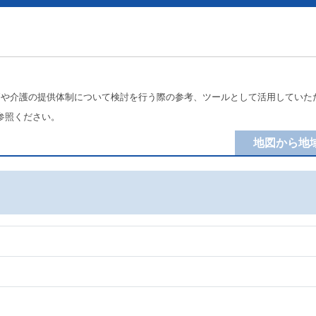
療や介護の提供体制について検討を行う際の参考、ツールとして活用していた
参照ください。
地図から地