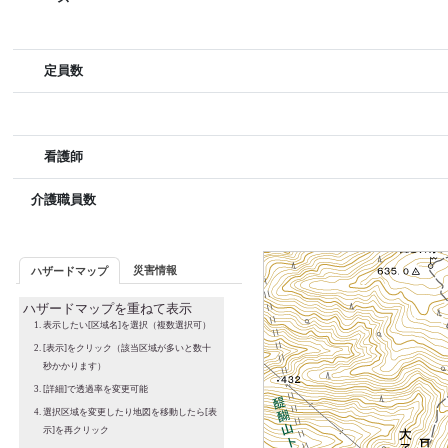
定員数
看護師
介護職員数
災害情報
ハザードマップ
ハザードマップを重ねて表示
表示したい[区域名]を選択（複数選択可）
[表示]をクリック（該当区域が多いと数十
秒かかります）
[詳細]で透過率を変更可能
選択区域を変更したり地図を移動したら[表
示]を再クリック