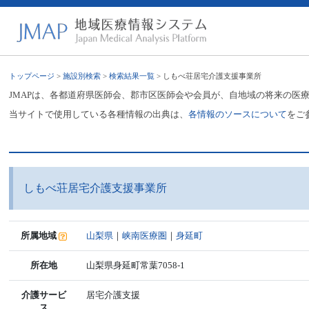
トップページ
>
施設別検索
>
検索結果一覧
> しもべ荘居宅介護支援事業所
JMAPは、各都道府県医師会、郡市区医師会や会員が、自地域の将来の医
当サイトで使用している各種情報の出典は、
各情報のソースについて
をご
しもべ荘居宅介護支援事業所
所属地域
山梨県
｜
峡南医療圏
｜
身延町
所在地
山梨県身延町常葉7058-1
介護サービ
居宅介護支援
ス