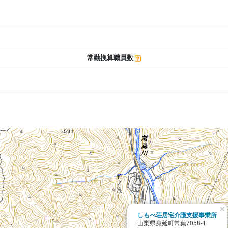
常勤換算職員数
×
しもべ荘居宅介護支援事業所
山梨県身延町常葉7058-1