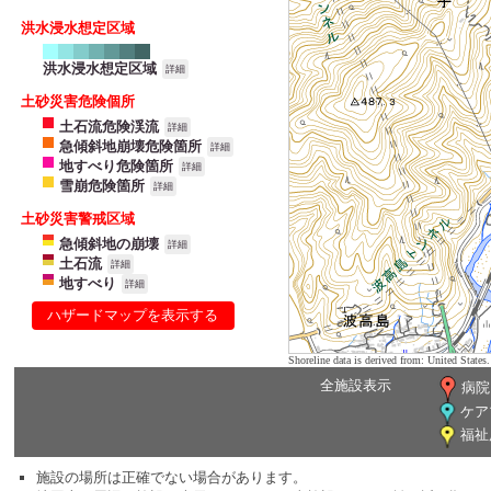
洪水浸水想定区域
洪水浸水想定区域
詳細
土砂災害危険個所
土石流危険渓流
詳細
急傾斜地崩壊危険箇所
詳細
地すべり危険箇所
詳細
雪崩危険箇所
詳細
土砂災害警戒区域
急傾斜地の崩壊
詳細
土石流
詳細
地すべり
詳細
ハザードマップを表示する
Shoreline data is derived from: United Sta
全施設表示
病院
ケア
福祉
施設の場所は正確でない場合があります。