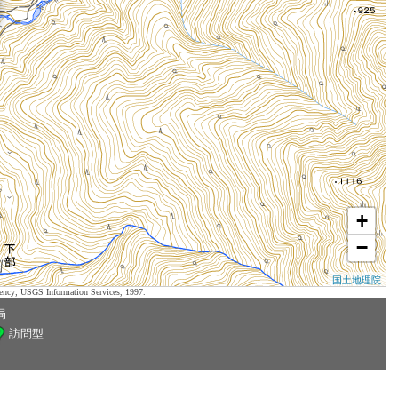
+
−
国土地理院
ency; USGS Information Services, 1997.
局
訪問型