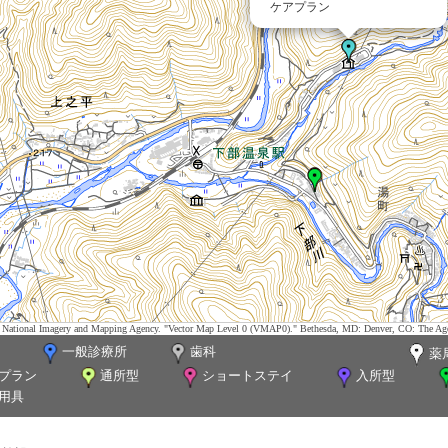
ケアプラン
tes. National Imagery and Mapping Agency. "Vector Map Level 0 (VMAP0)." Bethesda, MD: Denver, CO: The Ag
一般診療所
歯科
薬
プラン
通所型
ショートステイ
入所型
用具