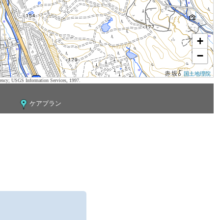
+
−
国土地理院
ency; USGS Information Services, 1997.
ケアプラン