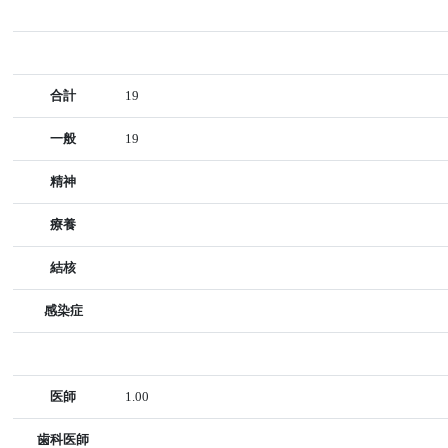
合計
19
一般
19
精神
療養
結核
感染症
医師
1.00
歯科医師