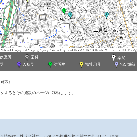
tes. National Imagery and Mapping Agency. "Vector Map Level 0 (VMAP0)." Bethesda, MD: Denver, CO: The Ag
診療所
歯科
薬局
型
入所型
訪問型
福祉用具
特定施設
0施設）
ックするとその施設のページに移動します。
本情報は、株式会社ウェルネスの提供情報に基づき作成しています。