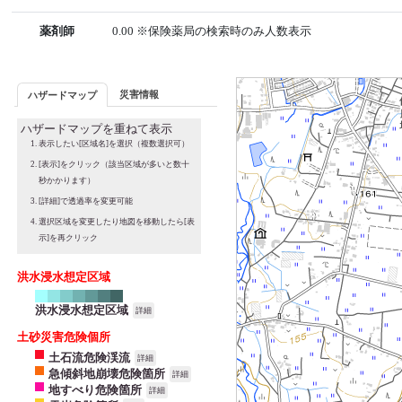
薬剤師
0.00 ※保険薬局の検索時のみ人数表示
災害情報
ハザードマップ
ハザードマップを重ねて表示
表示したい[区域名]を選択（複数選択可）
[表示]をクリック（該当区域が多いと数十
秒かかります）
[詳細]で透過率を変更可能
選択区域を変更したり地図を移動したら[表
示]を再クリック
洪水浸水想定区域
洪水浸水想定区域
詳細
土砂災害危険個所
土石流危険渓流
詳細
急傾斜地崩壊危険箇所
詳細
地すべり危険箇所
詳細