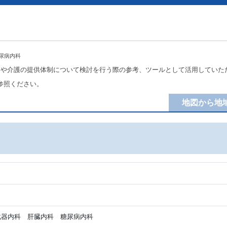
尿病内科
療や介護の提供体制について検討を行う際の参考、ツールとして活用していた
参照ください。
地図から地
器内科 肝臓内科 糖尿病内科