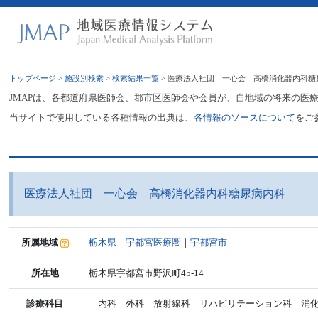
トップページ
>
施設別検索
>
検索結果一覧
> 医療法人社団 一心会 高橋消化器内科糖
JMAPは、各都道府県医師会、郡市区医師会や会員が、自地域の将来の医
当サイトで使用している各種情報の出典は、
各情報のソースについて
をご
医療法人社団 一心会 高橋消化器内科糖尿病内科
所属地域
栃木県
｜
宇都宮医療圏
｜
宇都宮市
所在地
栃木県宇都宮市野沢町45-14
診療科目
内科 外科 放射線科 リハビリテーション科 消化