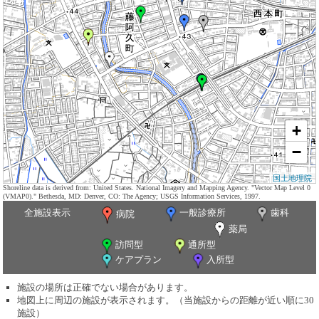
+
−
国土地理院
Shoreline data is derived from: United States. National Imagery and Mapping Agency. "Vector Map Level 0
(VMAP0)." Bethesda, MD: Denver, CO: The Agency; USGS Information Services, 1997.
全施設表示
一般診療所
歯科
病院
薬局
訪問型
通所型
ケアプラン
入所型
施設の場所は正確でない場合があります。
地図上に周辺の施設が表示されます。（当施設からの距離が近い順に30
施設）