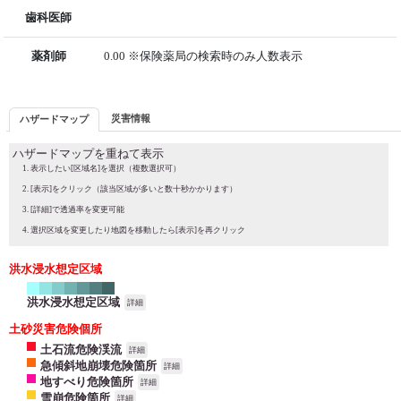
歯科医師
薬剤師
0.00 ※保険薬局の検索時のみ人数表示
災害情報
ハザードマップ
ハザードマップを重ねて表示
表示したい[区域名]を選択（複数選択可）
[表示]をクリック（該当区域が多いと数十秒かかります）
[詳細]で透過率を変更可能
選択区域を変更したり地図を移動したら[表示]を再クリック
洪水浸水想定区域
洪水浸水想定区域
詳細
土砂災害危険個所
土石流危険渓流
詳細
急傾斜地崩壊危険箇所
詳細
地すべり危険箇所
詳細
雪崩危険箇所
詳細