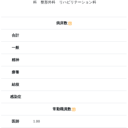
科 整形外科 リハビリテーション科
病床数
合計
一般
精神
療養
結核
感染症
常勤職員数
医師
1.00