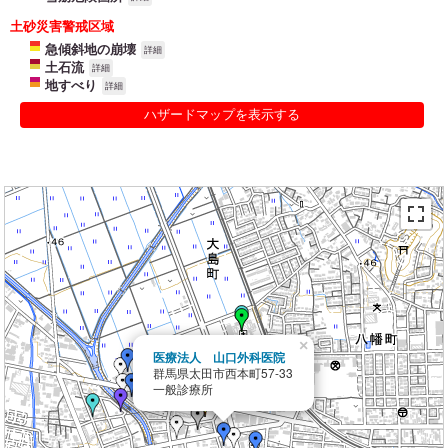
土砂災害警戒区域
急傾斜地の崩壊
詳細
土石流
詳細
地すべり
詳細
ハザードマップを表示する
×
医療法人 山口外科医院
群馬県太田市西本町57-33
一般診療所