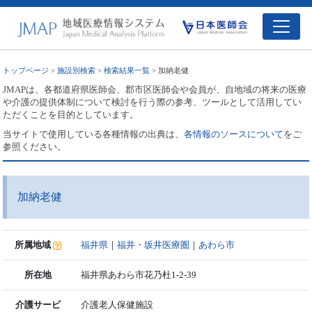
トップページ
>
施設別検索
>
検索結果一覧
> 加納老健
JMAPは、各都道府県医師会、郡市区医師会や会員が、自地域の将来の医療
や介護の提供体制について検討を行う際の参考、ツールとして活用してい
ただくことを目的としています。
当サイトで使用している各種情報の出典は、
各情報のソースについて
をご
参照ください。
加納老健
所属地域
福井県
｜
福井・坂井医療圏
｜
あわら市
所在地
福井県あわら市花乃杜1-2-39
介護サービ
介護老人保健施設