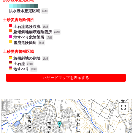
洪水浸水想定区域
詳細
土砂災害危険個所
土石流危険渓流
詳細
急傾斜地崩壊危険箇所
詳細
地すべり危険箇所
詳細
雪崩危険箇所
詳細
土砂災害警戒区域
急傾斜地の崩壊
詳細
土石流
詳細
地すべり
詳細
ハザードマップを表示する