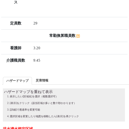
ス
定員数
29
常勤換算職員数
看護師
3.20
介護職員数
9.45
災害情報
ハザードマップ
ハザードマップを重ねて表示
表示したい[区域名]を選択（複数選択可）
[表示]をクリック（該当区域が多いと数十秒かかります）
[詳細]で透過率を変更可能
選択区域を変更したり地図を移動したら[表示]を再クリック
洪水浸水想定区域