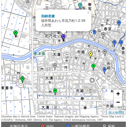
×
加納老健
福井県あわら市花乃杜1-2-39
入所型
+
−
国土地理院
Shoreline data is derived from: United States. National Imagery and Mapping Agency. "Vector Map Level 0
(VMAP0)." Bethesda, MD: Denver, CO: The Agency; USGS Information Services, 1997.
全施設表示
一般診療所
歯科
病院