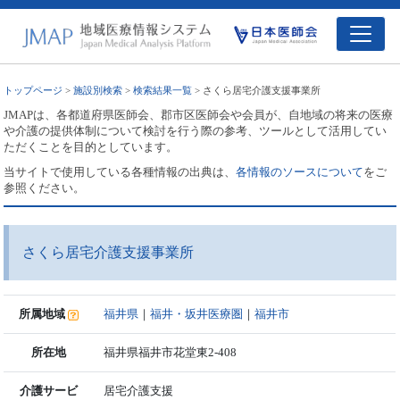
トップページ
>
施設別検索
>
検索結果一覧
> さくら居宅介護支援事業所
JMAPは、各都道府県医師会、郡市区医師会や会員が、自地域の将来の医療
や介護の提供体制について検討を行う際の参考、ツールとして活用してい
ただくことを目的としています。
当サイトで使用している各種情報の出典は、
各情報のソースについて
をご
参照ください。
さくら居宅介護支援事業所
所属地域
福井県
｜
福井・坂井医療圏
｜
福井市
所在地
福井県福井市花堂東2-408
介護サービ
居宅介護支援