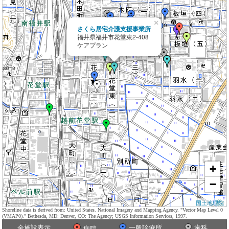
×
さくら居宅介護支援事業所
福井県福井市花堂東2-408
ケアプラン
+
−
国土地理院
Shoreline data is derived from: United States. National Imagery and Mapping Agency. "Vector Map Level 0
(VMAP0)." Bethesda, MD: Denver, CO: The Agency; USGS Information Services, 1997.
全施設表示
一般診療所
歯科
病院