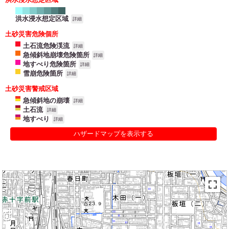
洪水浸水想定区域
詳細
土砂災害危険個所
土石流危険渓流
詳細
急傾斜地崩壊危険箇所
詳細
地すべり危険箇所
詳細
雪崩危険箇所
詳細
土砂災害警戒区域
急傾斜地の崩壊
詳細
土石流
詳細
地すべり
詳細
ハザードマップを表示する