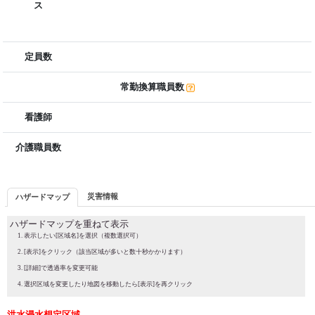
ス
定員数
常勤換算職員数
看護師
介護職員数
災害情報
ハザードマップ
ハザードマップを重ねて表示
表示したい[区域名]を選択（複数選択可）
[表示]をクリック（該当区域が多いと数十秒かかります）
[詳細]で透過率を変更可能
選択区域を変更したり地図を移動したら[表示]を再クリック
洪水浸水想定区域