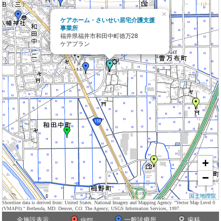
×
ケアホーム・さいせい居宅介護支援
事業所
福井県福井市和田中町徳万28
ケアプラン
+
−
国土地理院
Shoreline data is derived from: United States. National Imagery and Mapping Agency. "Vector Map Level 0
(VMAP0)." Bethesda, MD: Denver, CO: The Agency; USGS Information Services, 1997.
全施設表示
一般診療所
歯科
病院