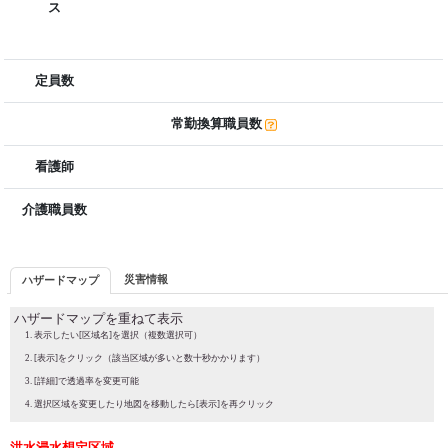
ス
定員数
常勤換算職員数
看護師
介護職員数
災害情報
ハザードマップ
ハザードマップを重ねて表示
表示したい[区域名]を選択（複数選択可）
[表示]をクリック（該当区域が多いと数十秒かかります）
[詳細]で透過率を変更可能
選択区域を変更したり地図を移動したら[表示]を再クリック
洪水浸水想定区域