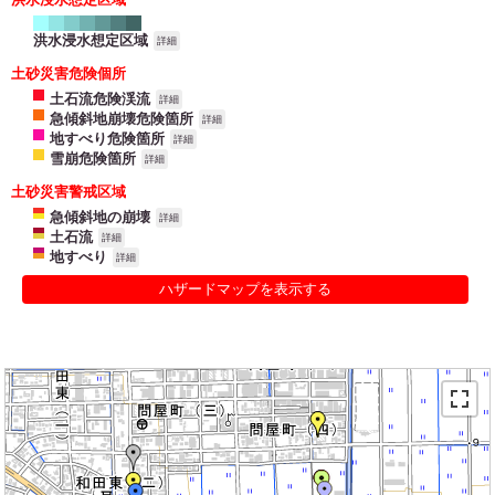
洪水浸水想定区域
詳細
土砂災害危険個所
土石流危険渓流
詳細
急傾斜地崩壊危険箇所
詳細
地すべり危険箇所
詳細
雪崩危険箇所
詳細
土砂災害警戒区域
急傾斜地の崩壊
詳細
土石流
詳細
地すべり
詳細
ハザードマップを表示する