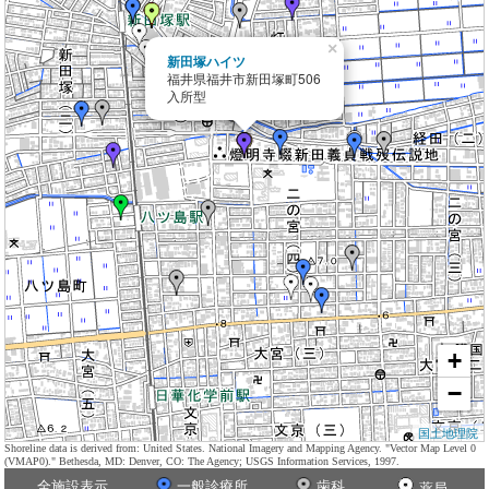
×
新田塚ハイツ
福井県福井市新田塚町506
入所型
+
−
国土地理院
Shoreline data is derived from: United States. National Imagery and Mapping Agency. "Vector Map Level 0
(VMAP0)." Bethesda, MD: Denver, CO: The Agency; USGS Information Services, 1997.
全施設表示
一般診療所
歯科
薬局