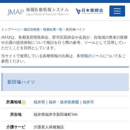
トップページ
>
施設別検索
>
検索結果一覧
> 新田塚ハイツ
JMAPは、各都道府県医師会、郡市区医師会や会員が、自地域の将来の医療
や介護の提供体制について検討を行う際の参考、ツールとして活用してい
ただくことを目的としています。
当サイトで使用している各種情報の出典は、
各情報のソースについて
をご
参照ください。
新田塚ハイツ
所属地域
福井県
｜
福井・坂井医療圏
｜
福井市
所在地
福井県福井市新田塚町506
介護サービ
介護老人保健施設