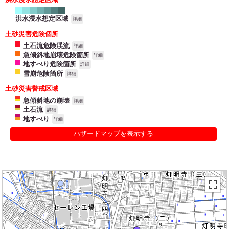
洪水浸水想定区域
詳細
土砂災害危険個所
土石流危険渓流
詳細
急傾斜地崩壊危険箇所
詳細
地すべり危険箇所
詳細
雪崩危険箇所
詳細
土砂災害警戒区域
急傾斜地の崩壊
詳細
土石流
詳細
地すべり
詳細
ハザードマップを表示する