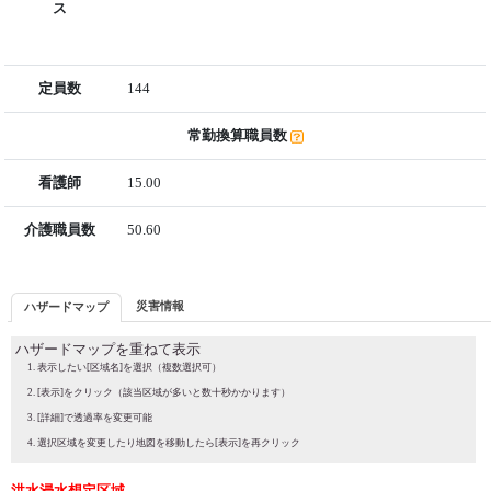
ス
定員数
144
常勤換算職員数
看護師
15.00
介護職員数
50.60
災害情報
ハザードマップ
ハザードマップを重ねて表示
表示したい[区域名]を選択（複数選択可）
[表示]をクリック（該当区域が多いと数十秒かかります）
[詳細]で透過率を変更可能
選択区域を変更したり地図を移動したら[表示]を再クリック
洪水浸水想定区域