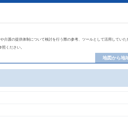
療や介護の提供体制について検討を行う際の参考、ツールとして活用していた
参照ください。
地図から地