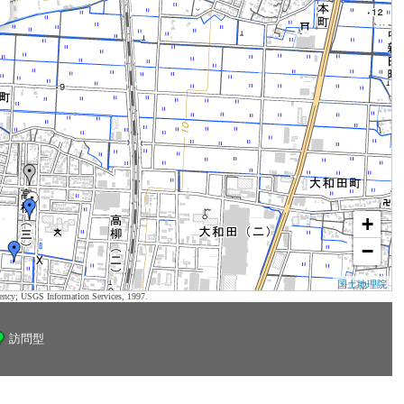
+
−
国土地理院
ency; USGS Information Services, 1997.
訪問型