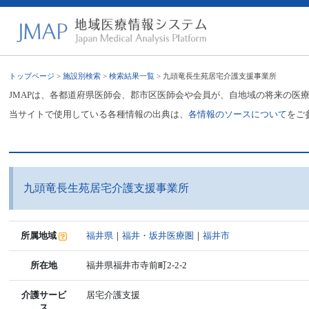
トップページ
>
施設別検索
>
検索結果一覧
> 九頭竜長生苑居宅介護支援事業所
JMAPは、各都道府県医師会、郡市区医師会や会員が、自地域の将来の医
当サイトで使用している各種情報の出典は、
各情報のソースについて
をご
九頭竜長生苑居宅介護支援事業所
所属地域
福井県
｜
福井・坂井医療圏
｜
福井市
所在地
福井県福井市寺前町2-2-2
介護サービ
居宅介護支援
ス