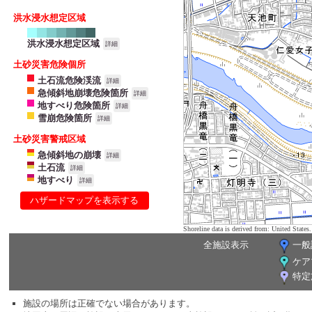
洪水浸水想定区域
洪水浸水想定区域
詳細
土砂災害危険個所
土石流危険渓流
詳細
急傾斜地崩壊危険箇所
詳細
地すべり危険箇所
詳細
雪崩危険箇所
詳細
土砂災害警戒区域
急傾斜地の崩壊
詳細
土石流
詳細
地すべり
詳細
ハザードマップを表示する
Shoreline data is derived from: United Sta
全施設表示
一般
ケア
特定
施設の場所は正確でない場合があります。