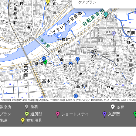
ケアプラン
tes. National Imagery and Mapping Agency. "Vector Map Level 0 (VMAP0)." Bethesda, MD: Denver, CO: The Ag
診療所
歯科
薬局
プラン
通所型
ショートステイ
入所型
施設
福祉用具