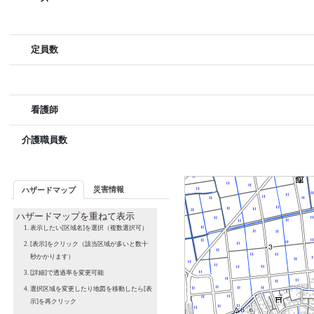
定員数
看護師
介護職員数
災害情報
ハザードマップ
ハザードマップを重ねて表示
表示したい[区域名]を選択（複数選択可）
[表示]をクリック（該当区域が多いと数十
秒かかります）
[詳細]で透過率を変更可能
選択区域を変更したり地図を移動したら[表
示]を再クリック