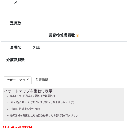
ス
定員数
常勤換算職員数
看護師
2.88
介護職員数
災害情報
ハザードマップ
ハザードマップを重ねて表示
表示したい[区域名]を選択（複数選択可）
[表示]をクリック（該当区域が多いと数十秒かかります）
[詳細]で透過率を変更可能
選択区域を変更したり地図を移動したら[表示]を再クリック
洪水浸水想定区域