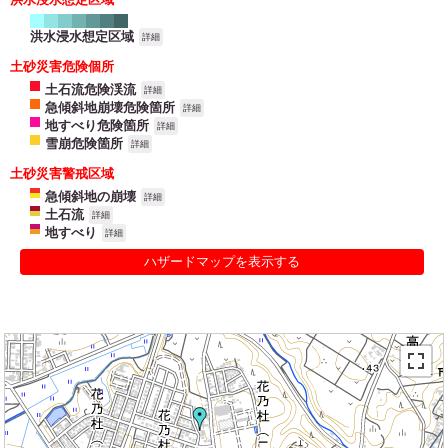
洪水浸水想定区域
詳細
土砂災害危険個所
土石流危険渓流
詳細
急傾斜地崩壊危険箇所
詳細
地すべり危険箇所
詳細
雪崩危険箇所
詳細
土砂災害警戒区域
急傾斜地の崩壊
詳細
土石流
詳細
地すべり
詳細
ハザードマップを表示する