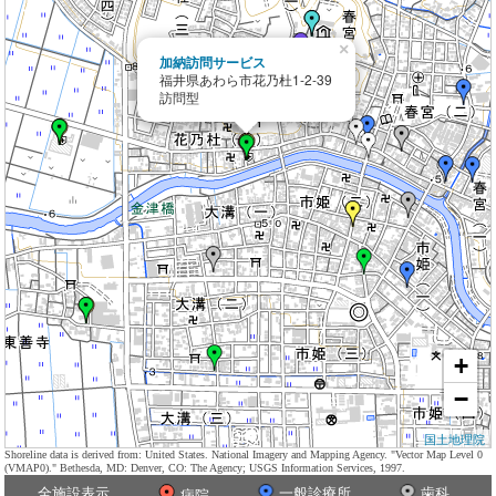
×
加納訪問サービス
福井県あわら市花乃杜1-2-39
訪問型
+
−
国土地理院
Shoreline data is derived from: United States. National Imagery and Mapping Agency. "Vector Map Level 0
(VMAP0)." Bethesda, MD: Denver, CO: The Agency; USGS Information Services, 1997.
全施設表示
一般診療所
歯科
病院