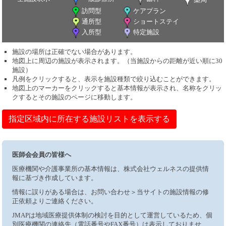
訪問型
ケアプラン
通所型
ショートステイ
入所型
特定施設
施設の場所は正確でない場合があります。
地図上に周辺の施設が表示されます。（当施設からの距離が近い順に30
施設）
凡例をクリックすると、表示を施設種類で絞り込むことができます。
地図上のマーカーをクリックすると基本情報が表示され、名称をクリッ
クするとその施設のページに移動します。
指定区域内に所在する施設リストを表示する
医師会会員の皆様へ
医療機関や介護事業所の基本情報は、株式会社ウェルネスの提供情
報に基づき作成しています。
情報に誤りがある場合は、お問い合わせ＞当サイトの施設情報の修
正依頼よりご連絡ください。
JMAPは地域医療提供体制の検討を目的として運営しているため、個
別医療機関の連絡先（電話番号やFAX番号）は表示しておりませ