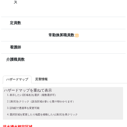
ス
定員数
常勤換算職員数
看護師
介護職員数
災害情報
ハザードマップ
ハザードマップを重ねて表示
表示したい[区域名]を選択（複数選択可）
[表示]をクリック（該当区域が多いと数十秒かかります）
[詳細]で透過率を変更可能
選択区域を変更したり地図を移動したら[表示]を再クリック
洪水浸水想定区域