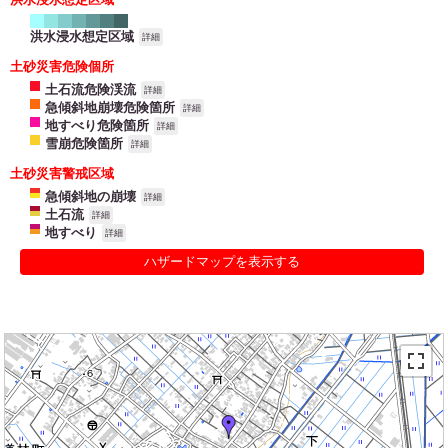
洪水浸水想定区域
詳細
土砂災害危険個所
土石流危険渓流
詳細
急傾斜地崩壊危険箇所
詳細
地すべり危険箇所
詳細
雪崩危険箇所
詳細
土砂災害警戒区域
急傾斜地の崩壊
詳細
土石流
詳細
地すべり
詳細
ハザードマップを表示する