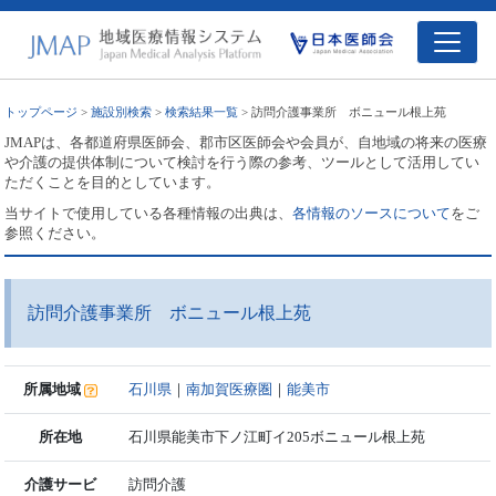
トップページ
>
施設別検索
>
検索結果一覧
> 訪問介護事業所 ボニュール根上苑
JMAPは、各都道府県医師会、郡市区医師会や会員が、自地域の将来の医療
や介護の提供体制について検討を行う際の参考、ツールとして活用してい
ただくことを目的としています。
当サイトで使用している各種情報の出典は、
各情報のソースについて
をご
参照ください。
訪問介護事業所 ボニュール根上苑
所属地域
石川県
｜
南加賀医療圏
｜
能美市
所在地
石川県能美市下ノ江町イ205ボニュール根上苑
介護サービ
訪問介護