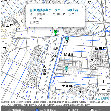
×
訪問介護事業所 ボニュール根上苑
石川県能美市下ノ江町イ205ボニュー
ル根上苑
訪問型
+
−
国土地理院
Shoreline data is derived from: United States. National Imagery and Mapping Agency. "Vector Map Level 0
(VMAP0)." Bethesda, MD: Denver, CO: The Agency; USGS Information Services, 1997.
全施設表示
一般診療所
歯科
薬局