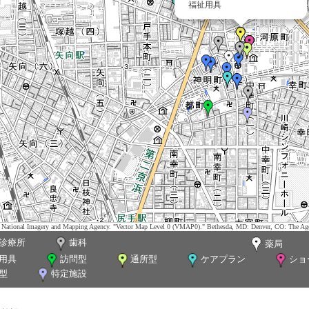
福祉用具
tes. National Imagery and Mapping Agency. "Vector Map Level 0 (VMAP0)." Bethesda, MD: Denver, CO: The Ag
診療所
歯科
薬局
用具
訪問型
通所型
ケアプラン
ショ
型
特定施設