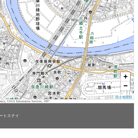
+
−
国土地理院
ency; USGS Information Services, 1997.
ートステイ