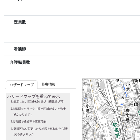
定員数
看護師
介護職員数
災害情報
ハザードマップ
ハザードマップを重ねて表示
表示したい[区域名]を選択（複数選択可）
[表示]をクリック（該当区域が多いと数十
秒かかります）
[詳細]で透過率を変更可能
選択区域を変更したり地図を移動したら[表
示]を再クリック