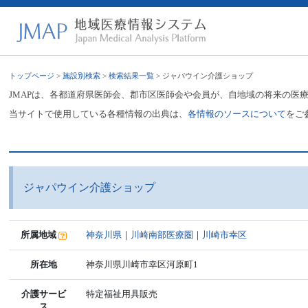
トップページ
>
施設別検索
>
検索結果一覧
> ジャパウイン介護ショップ
JMAPは、各都道府県医師会、郡市区医師会や会員が、自地域の将来の医
当サイトで使用している各種情報の出典は、
各情報のソースについて
をご
ジャパウイン介護ショップ
所属地域
神奈川県
｜
川崎南部医療圏
｜
川崎市幸区
所在地
神奈川県川崎市幸区河原町1
介護サービ
特定福祉用具販売
ス