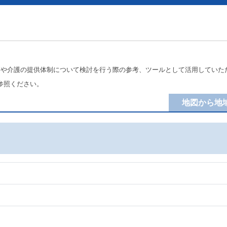
療や介護の提供体制について検討を行う際の参考、ツールとして活用していた
参照ください。
地図から地