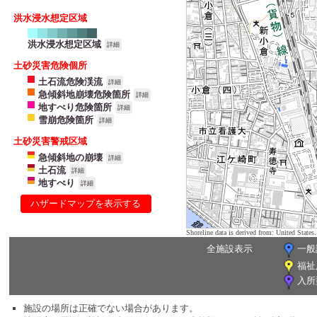
洪水浸水想定区域
洪水浸水想定区域
詳細
土砂災害危険個所
土石流危険渓流
詳細
急傾斜地崩壊危険箇所
詳細
地すべり危険箇所
詳細
雪崩危険箇所
詳細
土砂災害警戒区域
急傾斜地の崩壊
詳細
土石流
詳細
地すべり
詳細
ハザードマップを表示する
Shoreline data is derived from: United Sta
全施設表示
一般
福祉
入所
施設の場所は正確でない場合があります。