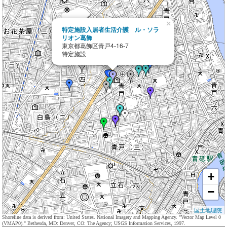
×
特定施設入居者生活介護 ル・ソラ
リオン葛飾
東京都葛飾区青戸4-16-7
特定施設
+
−
国土地理院
Shoreline data is derived from: United States. National Imagery and Mapping Agency. "Vector Map Level 0
(VMAP0)." Bethesda, MD: Denver, CO: The Agency; USGS Information Services, 1997.