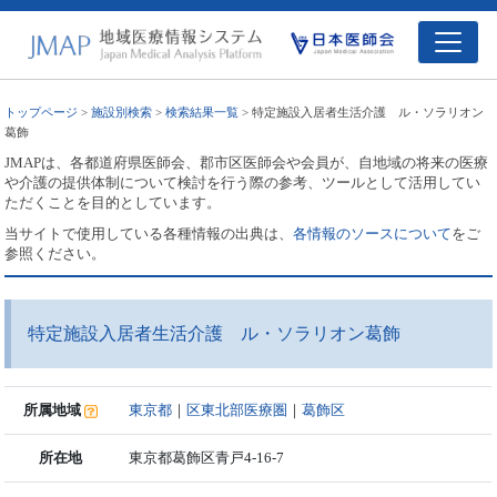
トップページ
>
施設別検索
>
検索結果一覧
> 特定施設入居者生活介護 ル・ソラリオン
葛飾
JMAPは、各都道府県医師会、郡市区医師会や会員が、自地域の将来の医療
や介護の提供体制について検討を行う際の参考、ツールとして活用してい
ただくことを目的としています。
当サイトで使用している各種情報の出典は、
各情報のソースについて
をご
参照ください。
特定施設入居者生活介護 ル・ソラリオン葛飾
所属地域
東京都
｜
区東北部医療圏
｜
葛飾区
所在地
東京都葛飾区青戸4-16-7