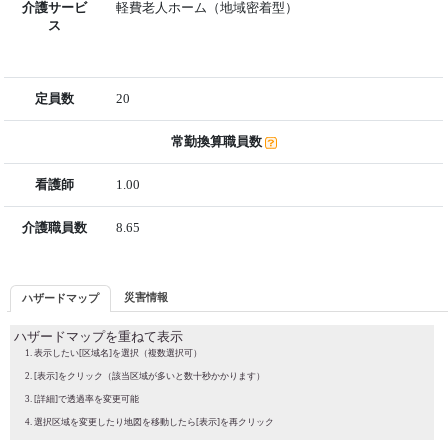
介護サービ
軽費老人ホーム（地域密着型）
ス
定員数
20
常勤換算職員数
看護師
1.00
介護職員数
8.65
災害情報
ハザードマップ
ハザードマップを重ねて表示
表示したい[区域名]を選択（複数選択可）
[表示]をクリック（該当区域が多いと数十秒かかります）
[詳細]で透過率を変更可能
選択区域を変更したり地図を移動したら[表示]を再クリック