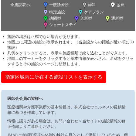
全施設表示
一般診療所
歯科
薬局
特定施設
ケアプラン
訪問型
入所型
通所型
ショートステイ
施設の場所は正確でない場合があります。
地図上に周辺の施設が表示されます。（当施設からの距離が近い順に30
施設）
凡例をクリックすると、表示を施設種類で絞り込むことができます。
地図上のマーカーをクリックすると基本情報が表示され、名称をクリッ
クするとその施設のページに移動します。
指定区域内に所在する施設リストを表示する
医師会会員の皆様へ
医療機関や介護事業所の基本情報は、株式会社ウェルネスの提供情
報に基づき作成しています。
情報に誤りがある場合は、お問い合わせ＞当サイトの施設情報の修
正依頼よりご連絡ください。
JMAPは地域医療提供体制の検討を目的として運営しているため、個