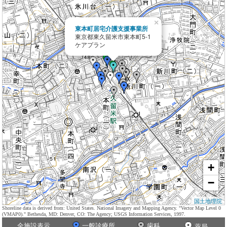
×
東本町居宅介護支援事業所
東京都東久留米市東本町5-1
ケアプラン
+
−
国土地理院
Shoreline data is derived from: United States. National Imagery and Mapping Agency. "Vector Map Level 0
(VMAP0)." Bethesda, MD: Denver, CO: The Agency; USGS Information Services, 1997.
全施設表示
一般診療所
歯科
薬局