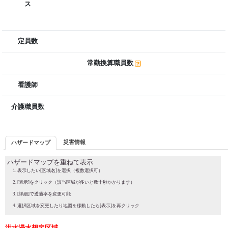
ス
定員数
常勤換算職員数
看護師
介護職員数
災害情報
ハザードマップ
ハザードマップを重ねて表示
表示したい[区域名]を選択（複数選択可）
[表示]をクリック（該当区域が多いと数十秒かかります）
[詳細]で透過率を変更可能
選択区域を変更したり地図を移動したら[表示]を再クリック
洪水浸水想定区域