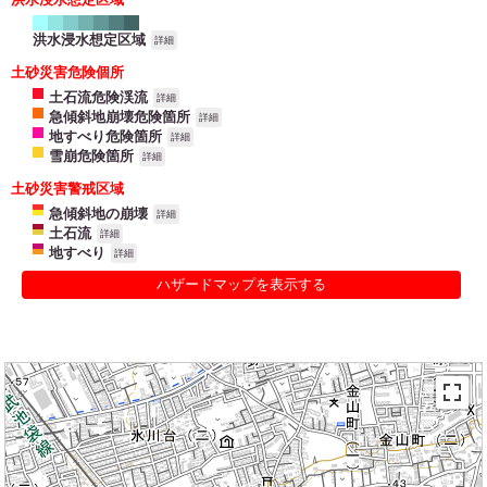
洪水浸水想定区域
詳細
土砂災害危険個所
土石流危険渓流
詳細
急傾斜地崩壊危険箇所
詳細
地すべり危険箇所
詳細
雪崩危険箇所
詳細
土砂災害警戒区域
急傾斜地の崩壊
詳細
土石流
詳細
地すべり
詳細
ハザードマップを表示する