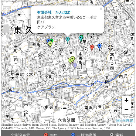
×
有限会社 たんぽぽ
東京都東久留米市幸町3-2-2コーポ吉
田1F
ケアプラン
+
−
国土地理院
Shoreline data is derived from: United States. National Imagery and Mapping Agency. "Vector Map Level 0
(VMAP0)." Bethesda, MD: Denver, CO: The Agency; USGS Information Services, 1997.
全施設表示
一般診療所
歯科
病院