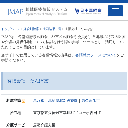
トップページ
>
施設別検索
>
検索結果一覧
> 有限会社 たんぽぽ
JMAPは、各都道府県医師会、郡市区医師会や会員が、自地域の将来の医療
や介護の提供体制について検討を行う際の参考、ツールとして活用してい
ただくことを目的としています。
当サイトで使用している各種情報の出典は、
各情報のソースについて
をご
参照ください。
有限会社 たんぽぽ
所属地域
東京都
｜
北多摩北部医療圏
｜
東久留米市
所在地
東京都東久留米市幸町3-2-2コーポ吉田1F
介護サービ
居宅介護支援