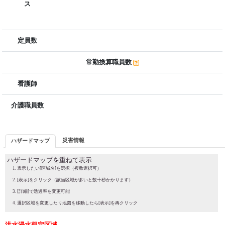
ス
定員数
常勤換算職員数
看護師
介護職員数
災害情報
ハザードマップ
ハザードマップを重ねて表示
表示したい[区域名]を選択（複数選択可）
[表示]をクリック（該当区域が多いと数十秒かかります）
[詳細]で透過率を変更可能
選択区域を変更したり地図を移動したら[表示]を再クリック
洪水浸水想定区域