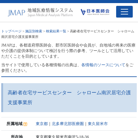
トップページ
>
施設別検索
>
検索結果一覧
> 高齢者在宅サービスセンター シャローム
南沢居宅介護支援事業所
JMAPは、各都道府県医師会、郡市区医師会や会員が、自地域の将来の医療
や介護の提供体制について検討を行う際の参考、ツールとして活用してい
ただくことを目的としています。
当サイトで使用している各種情報の出典は、
各情報のソースについて
をご
参照ください。
高齢者在宅サービスセンター シャローム南沢居宅介護
支援事業所
所属地域
東京都
｜
北多摩北部医療圏
｜
東久留米市
所在地
東京都東久留米市南沢5-18-36