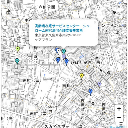
×
高齢者在宅サービスセンター シャ
ローム南沢居宅介護支援事業所
東京都東久留米市南沢5-18-36
ケアプラン
+
−
国土地理院