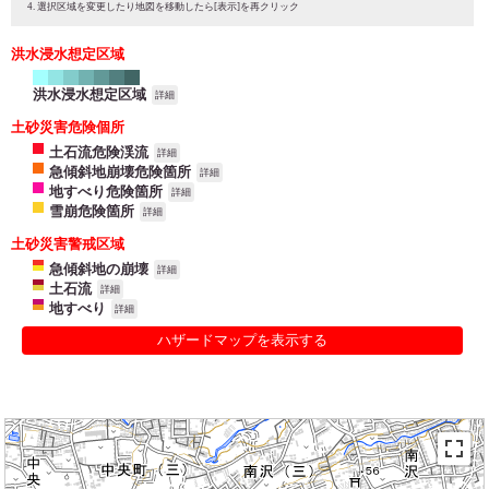
選択区域を変更したり地図を移動したら[表示]を再クリック
洪水浸水想定区域
洪水浸水想定区域
詳細
土砂災害危険個所
土石流危険渓流
詳細
急傾斜地崩壊危険箇所
詳細
地すべり危険箇所
詳細
雪崩危険箇所
詳細
土砂災害警戒区域
急傾斜地の崩壊
詳細
土石流
詳細
地すべり
詳細
ハザードマップを表示する