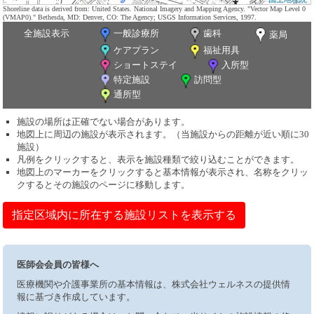
Shoreline data is derived from: United States. National Imagery and Mapping Agency. "Vector Map Level 0
(VMAP0)." Bethesda, MD: Denver, CO: The Agency; USGS Information Services, 1997.
全施設表示
一般診療所
歯科
薬局
ケアプラン
福祉用具
ショートステイ
入所型
特定施設
訪問型
通所型
施設の場所は正確でない場合があります。
地図上に周辺の施設が表示されます。（当施設からの距離が近い順に30
施設）
凡例をクリックすると、表示を施設種類で絞り込むことができます。
地図上のマーカーをクリックすると基本情報が表示され、名称をクリッ
クするとその施設のページに移動します。
指定区域内に所在する施設リストを表示する
医師会会員の皆様へ
医療機関や介護事業所の基本情報は、株式会社ウェルネスの提供情
報に基づき作成しています。