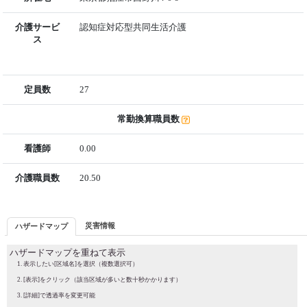
介護サービ
認知症対応型共同生活介護
ス
定員数
27
常勤換算職員数
看護師
0.00
介護職員数
20.50
災害情報
ハザードマップ
ハザードマップを重ねて表示
表示したい[区域名]を選択（複数選択可）
[表示]をクリック（該当区域が多いと数十秒かかります）
[詳細]で透過率を変更可能