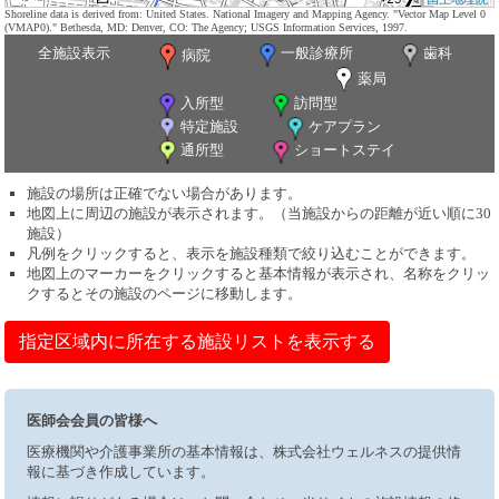
Shoreline data is derived from: United States. National Imagery and Mapping Agency. "Vector Map Level 0
(VMAP0)." Bethesda, MD: Denver, CO: The Agency; USGS Information Services, 1997.
全施設表示
一般診療所
歯科
病院
薬局
入所型
訪問型
特定施設
ケアプラン
通所型
ショートステイ
施設の場所は正確でない場合があります。
地図上に周辺の施設が表示されます。（当施設からの距離が近い順に30
施設）
凡例をクリックすると、表示を施設種類で絞り込むことができます。
地図上のマーカーをクリックすると基本情報が表示され、名称をクリッ
クするとその施設のページに移動します。
指定区域内に所在する施設リストを表示する
医師会会員の皆様へ
医療機関や介護事業所の基本情報は、株式会社ウェルネスの提供情
報に基づき作成しています。