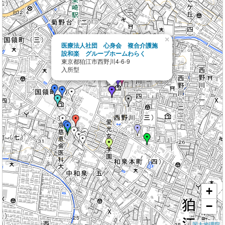
×
医療法人社団 心身会 複合介護施
設和楽 グループホームわらく
東京都狛江市西野川4-6-9
入所型
+
−
国土地理院