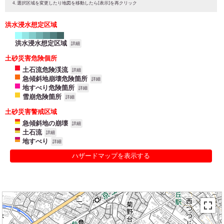
選択区域を変更したり地図を移動したら[表示]を再クリック
洪水浸水想定区域
洪水浸水想定区域
詳細
土砂災害危険個所
土石流危険渓流
詳細
急傾斜地崩壊危険箇所
詳細
地すべり危険箇所
詳細
雪崩危険箇所
詳細
土砂災害警戒区域
急傾斜地の崩壊
詳細
土石流
詳細
地すべり
詳細
ハザードマップを表示する