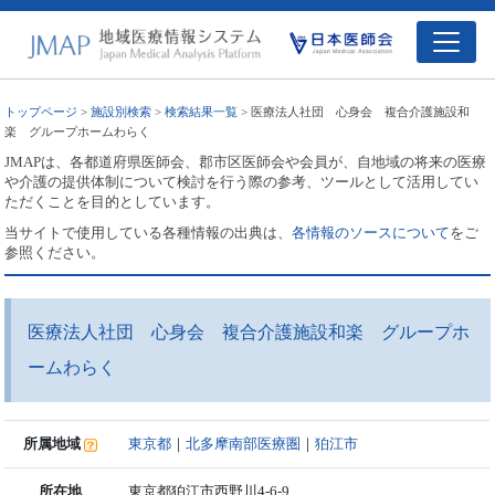
トップページ
>
施設別検索
>
検索結果一覧
> 医療法人社団 心身会 複合介護施設和
楽 グループホームわらく
JMAPは、各都道府県医師会、郡市区医師会や会員が、自地域の将来の医療
や介護の提供体制について検討を行う際の参考、ツールとして活用してい
ただくことを目的としています。
当サイトで使用している各種情報の出典は、
各情報のソースについて
をご
参照ください。
医療法人社団 心身会 複合介護施設和楽 グループホ
ームわらく
所属地域
東京都
｜
北多摩南部医療圏
｜
狛江市
所在地
東京都狛江市西野川4-6-9