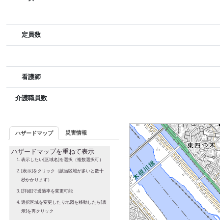
定員数
看護師
介護職員数
災害情報
ハザードマップ
ハザードマップを重ねて表示
表示したい[区域名]を選択（複数選択可）
[表示]をクリック（該当区域が多いと数十
秒かかります）
[詳細]で透過率を変更可能
選択区域を変更したり地図を移動したら[表
示]を再クリック