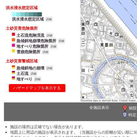
洪水浸水想定区域
洪水浸水想定区域
詳細
土砂災害危険個所
土石流危険渓流
詳細
急傾斜地崩壊危険箇所
詳細
地すべり危険箇所
詳細
雪崩危険箇所
詳細
土砂災害警戒区域
急傾斜地の崩壊
詳細
土石流
詳細
地すべり
詳細
ハザードマップを表示する
Shoreline data is derived from: United Sta
全施設表示
病院
特定
施設の場所は正確でない場合があります。
地図上に周辺の施設が表示されます。（当施設からの距離が近い順に3