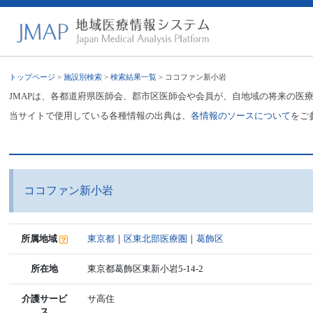
トップページ
>
施設別検索
>
検索結果一覧
> ココファン新小岩
JMAPは、各都道府県医師会、郡市区医師会や会員が、自地域の将来の医
当サイトで使用している各種情報の出典は、
各情報のソースについて
をご
ココファン新小岩
所属地域
東京都
｜
区東北部医療圏
｜
葛飾区
所在地
東京都葛飾区東新小岩5-14-2
介護サービ
サ高住
ス