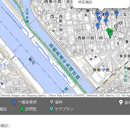
特定施設
tes. National Imagery and Mapping Agency. "Vector Map Level 0 (VMAP0)." Bethesda, MD: Denver, CO: The Ag
一般診療所
歯科
薬
施設
訪問型
ケアプラン
0施設）