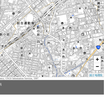
+
−
国土地理院
ency; USGS Information Services, 1997.
局