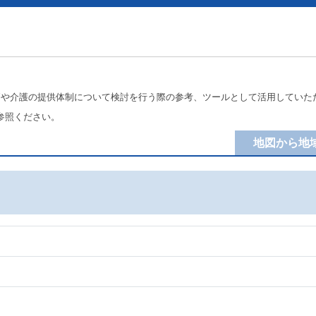
療や介護の提供体制について検討を行う際の参考、ツールとして活用していた
参照ください。
地図から地