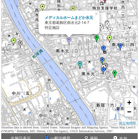
×
メディカルホームまどか水元
東京都葛飾区南水元2-14-7
特定施設
+
−
国土地理院
Shoreline data is derived from: United States. National Imagery and Mapping Agency. "Vector Map Level 0
(VMAP0)." Bethesda, MD: Denver, CO: The Agency; USGS Information Services, 1997.
全施設表示
一般診療所
歯科
薬局