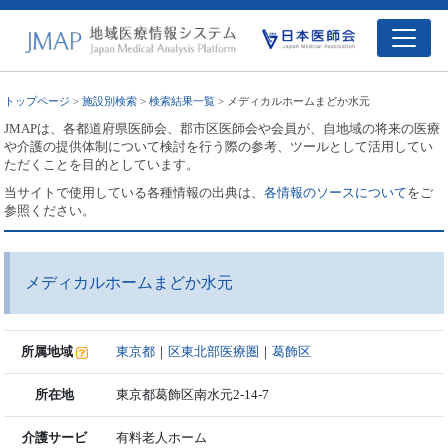
トップページ
>
施設別検索
>
検索結果一覧
> メディカルホームまどか水元
JMAPは、各都道府県医師会、郡市区医師会や会員が、自地域の将来の医療
や介護の提供体制について検討を行う際の参考、ツールとして活用してい
ただくことを目的としています。
当サイトで使用している各種情報の出典は、
各情報のソースについて
をご
参照ください。
メディカルホームまどか水元
所属地域
東京都
｜
区東北部医療圏
｜
葛飾区
所在地
東京都葛飾区南水元2-14-7
介護サービ
有料老人ホーム