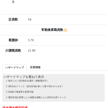
ス
定員数
54
常勤換算職員数
看護師
5.70
介護職員数
21.90
災害情報
ハザードマップ
ハザードマップを重ねて表示
表示したい[区域名]を選択（複数選択可）
[表示]をクリック（該当区域が多いと数十秒かかります）
[詳細]で透過率を変更可能
選択区域を変更したり地図を移動したら[表示]を再クリック
洪水浸水想定区域