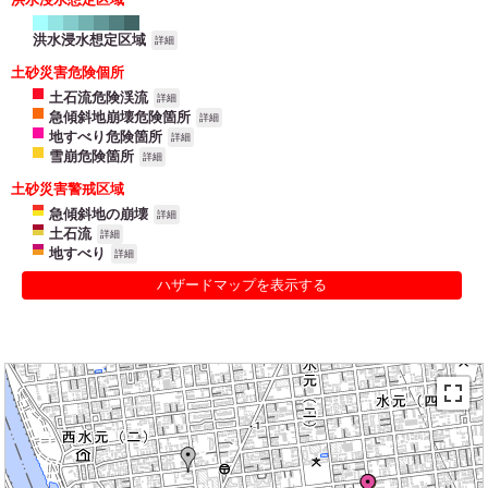
洪水浸水想定区域
詳細
土砂災害危険個所
土石流危険渓流
詳細
急傾斜地崩壊危険箇所
詳細
地すべり危険箇所
詳細
雪崩危険箇所
詳細
土砂災害警戒区域
急傾斜地の崩壊
詳細
土石流
詳細
地すべり
詳細
ハザードマップを表示する