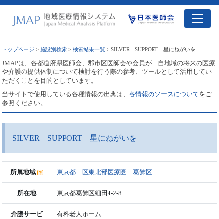
トップページ
>
施設別検索
>
検索結果一覧
> SILVER SUPPORT 星にねがいを
JMAPは、各都道府県医師会、郡市区医師会や会員が、自地域の将来の医療
や介護の提供体制について検討を行う際の参考、ツールとして活用してい
ただくことを目的としています。
当サイトで使用している各種情報の出典は、
各情報のソースについて
をご
参照ください。
SILVER SUPPORT 星にねがいを
所属地域
東京都
｜
区東北部医療圏
｜
葛飾区
所在地
東京都葛飾区細田4-2-8
介護サービ
有料老人ホーム