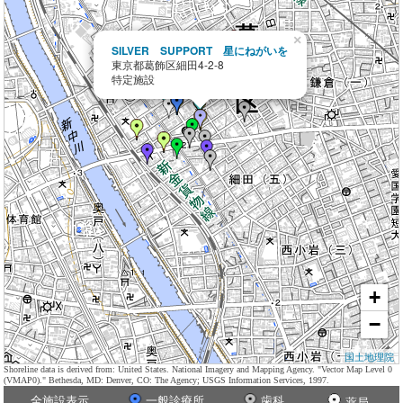
×
SILVER SUPPORT 星にねがいを
東京都葛飾区細田4-2-8
特定施設
+
−
国土地理院
Shoreline data is derived from: United States. National Imagery and Mapping Agency. "Vector Map Level 0
(VMAP0)." Bethesda, MD: Denver, CO: The Agency; USGS Information Services, 1997.
全施設表示
一般診療所
歯科
薬局