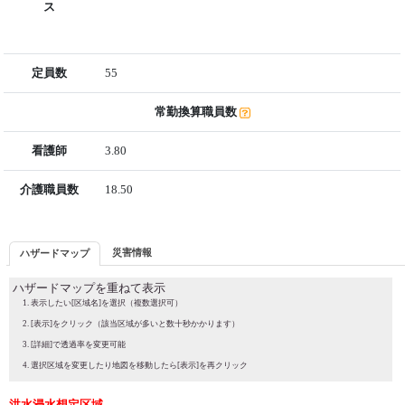
ス
定員数
55
常勤換算職員数
看護師
3.80
介護職員数
18.50
災害情報
ハザードマップ
ハザードマップを重ねて表示
表示したい[区域名]を選択（複数選択可）
[表示]をクリック（該当区域が多いと数十秒かかります）
[詳細]で透過率を変更可能
選択区域を変更したり地図を移動したら[表示]を再クリック
洪水浸水想定区域