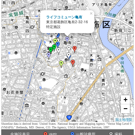
×
ライフコミューン亀有
東京都葛飾区亀有2-32-16
特定施設
+
−
国土地理院
Shoreline data is derived from: United States. National Imagery and Mapping Agency. "Vector Map Level 0
(VMAP0)." Bethesda, MD: Denver, CO: The Agency; USGS Information Services, 1997.
全施設表示
一般診療所
歯科
病院