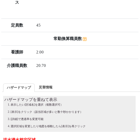
ス
定員数
45
常勤換算職員数
看護師
2.00
介護職員数
20.70
災害情報
ハザードマップ
ハザードマップを重ねて表示
表示したい[区域名]を選択（複数選択可）
[表示]をクリック（該当区域が多いと数十秒かかります）
[詳細]で透過率を変更可能
選択区域を変更したり地図を移動したら[表示]を再クリック
洪水浸水想定区域