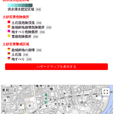
洪水浸水想定区域
詳細
土砂災害危険個所
土石流危険渓流
詳細
急傾斜地崩壊危険箇所
詳細
地すべり危険箇所
詳細
雪崩危険箇所
詳細
土砂災害警戒区域
急傾斜地の崩壊
詳細
土石流
詳細
地すべり
詳細
ハザードマップを表示する