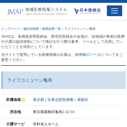
トップページ
>
施設別検索
>
検索結果一覧
> ライフコミューン亀有
JMAPは、各都道府県医師会、郡市区医師会や会員が、自地域の将来の医療
や介護の提供体制について検討を行う際の参考、ツールとして活用してい
ただくことを目的としています。
当サイトで使用している各種情報の出典は、
各情報のソースについて
をご
参照ください。
ライフコミューン亀有
所属地域
東京都
｜
区東北部医療圏
｜
葛飾区
所在地
東京都葛飾区亀有2-32-16
介護サービ
有料老人ホーム