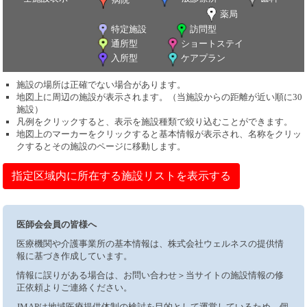
薬局
特定施設
訪問型
通所型
ショートステイ
入所型
ケアプラン
施設の場所は正確でない場合があります。
地図上に周辺の施設が表示されます。（当施設からの距離が近い順に30
施設）
凡例をクリックすると、表示を施設種類で絞り込むことができます。
地図上のマーカーをクリックすると基本情報が表示され、名称をクリッ
クするとその施設のページに移動します。
指定区域内に所在する施設リストを表示する
医師会会員の皆様へ
医療機関や介護事業所の基本情報は、株式会社ウェルネスの提供情
報に基づき作成しています。
情報に誤りがある場合は、お問い合わせ＞当サイトの施設情報の修
正依頼よりご連絡ください。
JMAPは地域医療提供体制の検討を目的として運営しているため、個