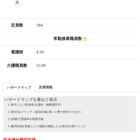
ス
定員数
184
常勤換算職員数
看護師
4.50
介護職員数
53.80
災害情報
ハザードマップ
ハザードマップを重ねて表示
表示したい[区域名]を選択（複数選択可）
[表示]をクリック（該当区域が多いと数十秒かかります）
[詳細]で透過率を変更可能
選択区域を変更したり地図を移動したら[表示]を再クリック
洪水浸水想定区域