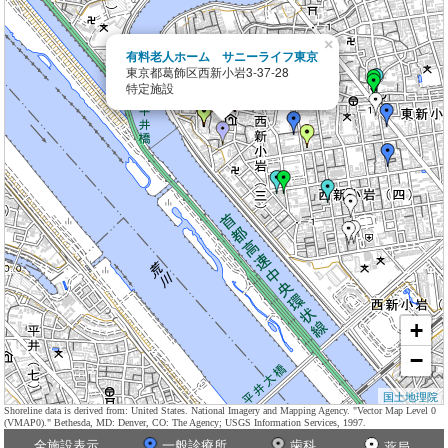
×
有料老人ホーム サニーライフ東京
東京都葛飾区西新小岩3-37-28
特定施設
+
−
国土地理院
Shoreline data is derived from: United States. National Imagery and Mapping Agency. "Vector Map Level 0
(VMAP0)." Bethesda, MD: Denver, CO: The Agency; USGS Information Services, 1997.
全施設表示
一般診療所
歯科
薬局