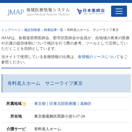
トップページ
>
施設別検索
>
検索結果一覧
> 有料老人ホーム サニーライフ東京
JMAPは、各都道府県医師会、郡市区医師会や会員が、自地域の将来の医療
や介護の提供体制について検討を行う際の参考、ツールとして活用してい
ただくことを目的としています。
当サイトで使用している各種情報の出典は、
各情報のソースについて
をご
参照ください。
有料老人ホーム サニーライフ東京
所属地域
東京都
｜
区東北部医療圏
｜
葛飾区
所在地
東京都葛飾区西新小岩3-37-28
介護サービ
有料老人ホーム