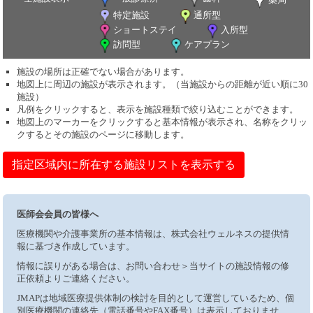
特定施設
通所型
ショートステイ
入所型
訪問型
ケアプラン
施設の場所は正確でない場合があります。
地図上に周辺の施設が表示されます。（当施設からの距離が近い順に30
施設）
凡例をクリックすると、表示を施設種類で絞り込むことができます。
地図上のマーカーをクリックすると基本情報が表示され、名称をクリッ
クするとその施設のページに移動します。
指定区域内に所在する施設リストを表示する
医師会会員の皆様へ
医療機関や介護事業所の基本情報は、株式会社ウェルネスの提供情
報に基づき作成しています。
情報に誤りがある場合は、お問い合わせ＞当サイトの施設情報の修
正依頼よりご連絡ください。
JMAPは地域医療提供体制の検討を目的として運営しているため、個
別医療機関の連絡先（電話番号やFAX番号）は表示しておりませ